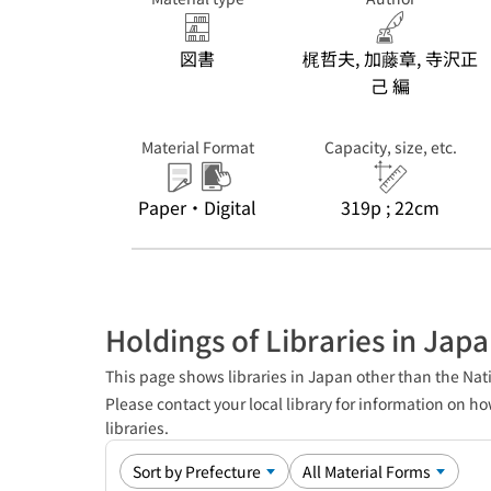
図書
梶哲夫, 加藤章, 寺沢正
己 編
Material Format
Capacity, size, etc.
Paper・Digital
319p ; 22cm
Holdings of Libraries in Jap
This page shows libraries in Japan other than the Nati
Please contact your local library for information on ho
libraries.