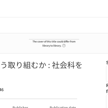
The cover of this title could differ from
Link to Help Page
library to library.
取り組むか : 社会科を
46
Publisher
Publication date