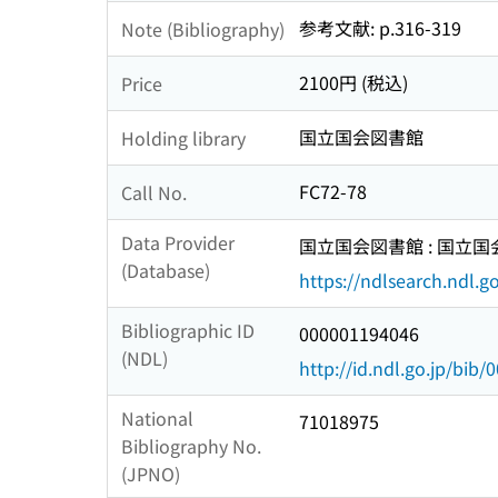
参考文献: p.316-319
Note (Bibliography)
2100円 (税込)
Price
国立国会図書館
Holding library
FC72-78
Call No.
Data Provider
国立国会図書館 : 国立
(Database)
https://ndlsearch.ndl.go
Bibliographic ID
000001194046
(NDL)
http://id.ndl.go.jp/bib
National
71018975
Bibliography No.
(JPNO)