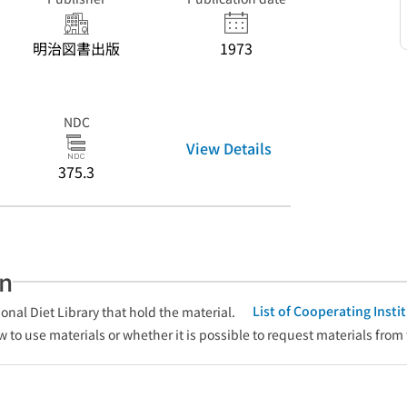
明治図書出版
1973
NDC
View Details
375.3
an
List of Cooperating Inst
onal Diet Library that hold the material.
w to use materials or whether it is possible to request materials from