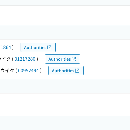
71864
)
Authorities
ウイク
(
01217280
)
Authorities
ウイク
(
00952494
)
Authorities