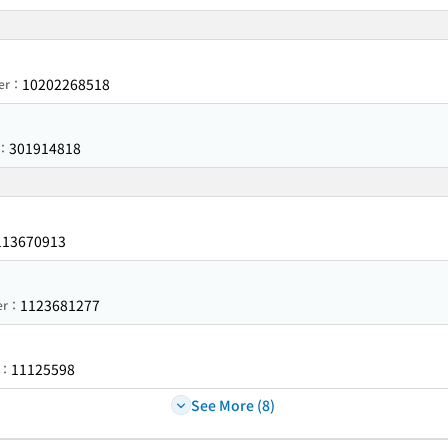
10202268518
ber：
301914818
r：
113670913
1123681277
ber：
11125598
r：
See More (8)