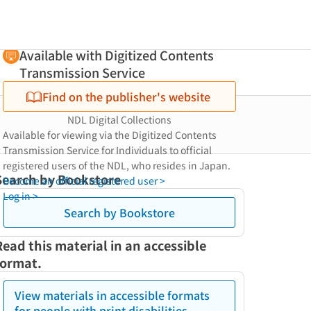
Available with Digitized Contents
Transmission Service
Find on the publisher's website
NDL Digital Collections
Available for viewing via the Digitized Contents
Transmission Service for Individuals to official
registered users of the NDL, who resides in Japan.
Search by Bookstore
Become an official registered user >
Log in >
Search by Bookstore
Read this material in an accessible
format.
View materials in accessible formats
for people with print disabilities