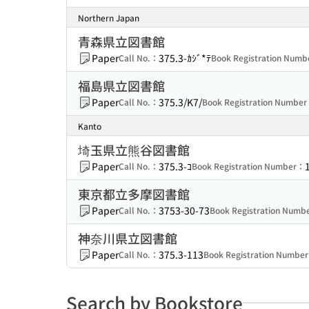
Northern Japan
青森県立図書館
Paper
375.3-ｶｼﾞ*ﾃ
Call No.：
Book Registration Num
福島県立図書館
Paper
375.3/K7/
Call No.：
Book Registration Numbe
Kanto
埼玉県立熊谷図書館
Paper
375.3-ｺ
Call No.：
Book Registration Number：
東京都立多摩図書館
Paper
3753-30-73
Call No.：
Book Registration Num
神奈川県立図書館
Paper
375.3-113
Call No.：
Book Registration Numbe
Search by Bookstore