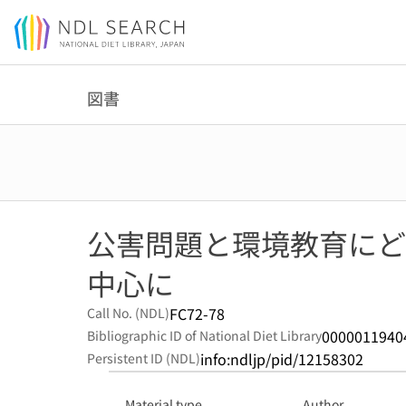
Jump to main content
図書
公害問題と環境教育にどう
中心に
FC72-78
Call No. (NDL)
0000011940
Bibliographic ID of National Diet Library
info:ndljp/pid/12158302
Persistent ID (NDL)
Material type
Author