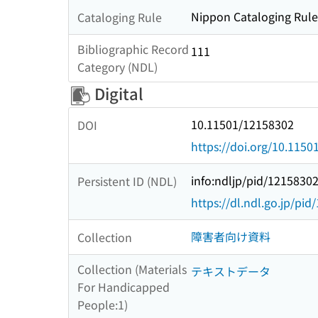
Nippon Cataloging Rules
Cataloging Rule
Bibliographic Record
111
Category (NDL)
Digital
10.11501/12158302
DOI
https://doi.org/10.115
info:ndljp/pid/1215830
Persistent ID (NDL)
https://dl.ndl.go.jp/pi
障害者向け資料
Collection
Collection (Materials
テキストデータ
For Handicapped
People:1)