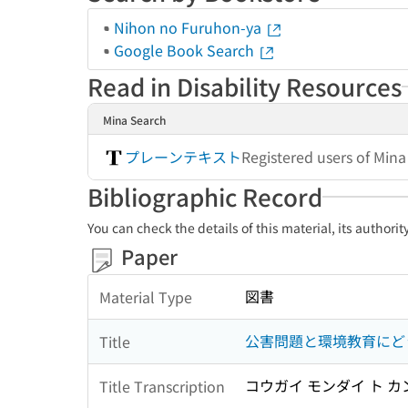
Nihon no Furuhon-ya
Google Book Search
Read in Disability Resources
Mina Search
プレーンテキスト
Registered users of Min
Bibliographic Record
You can check the details of this material, its authori
Paper
図書
Material Type
公害問題と環境教育にどう
Title
コウガイ モンダイ ト カ
Title Transcription