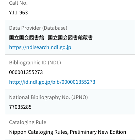
Call No.
Y11-963
Data Provider (Database)
国立国会図書館 : 国立国会図書館蔵書
https://ndlsearch.ndl.go.jp
Bibliographic ID (NDL)
000001355273
http://id.ndl.go.jp/bib/000001355273
National Bibliography No. (JPNO)
77035285
Cataloging Rule
Nippon Cataloging Rules, Preliminary New Edition