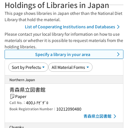
Holdings of Libraries in Japan
This page shows libraries in Japan other than the National Diet
Library that hold the material.
List of Cooperating Institutions and Databases
Please contact your local library for information on how to use
materials or whether it is possible to request materials from the
holding libraries.
Specify a library in your area
Northern Japan
青森県立図書館
Paper
400J-ﾅｾﾞﾀﾞﾛ
Call No.：
10212090480
Book Registration Number：
青森県立図書館
Chugoku