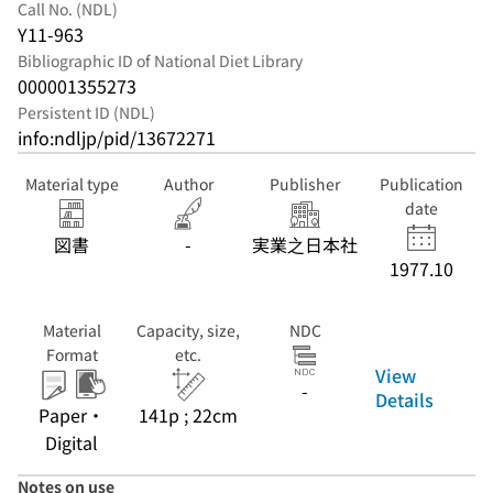
Call No. (NDL)
Y11-963
Bibliographic ID of National Diet Library
000001355273
Persistent ID (NDL)
info:ndljp/pid/13672271
Material type
Author
Publisher
Publication
date
図書
-
実業之日本社
1977.10
Material
Capacity, size,
NDC
Format
etc.
View
-
Details
Paper・
141p ; 22cm
Digital
Notes on use