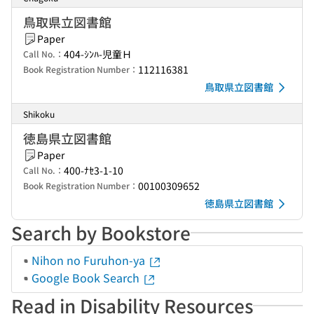
鳥取県立図書館
Paper
404-ｼﾝﾊ-児童Ｈ
Call No.：
112116381
Book Registration Number：
鳥取県立図書館
Shikoku
徳島県立図書館
Paper
400-ﾅｾ3-1-10
Call No.：
00100309652
Book Registration Number：
徳島県立図書館
Search by Bookstore
Nihon no Furuhon-ya
Google Book Search
Read in Disability Resources