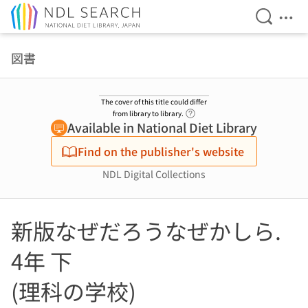
Open Se
Ope
Jump to main content
図書
The cover of this title could differ
Link to Help Page
from library to library.
Available in National Diet Library
Find on the publisher's website
NDL Digital Collections
新版なぜだろうなぜかしら.
4年 下
(理科の学校)