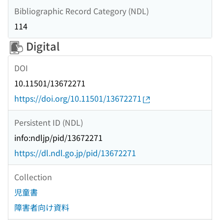
Bibliographic Record Category (NDL)
114
Digital
DOI
10.11501/13672271
https://doi.org/10.11501/13672271
Persistent ID (NDL)
info:ndljp/pid/13672271
https://dl.ndl.go.jp/pid/13672271
Collection
児童書
障害者向け資料