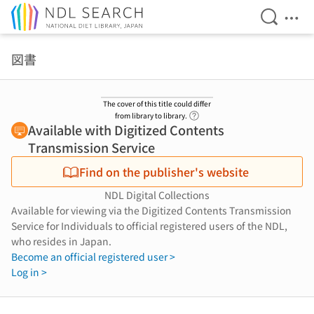
Open Se
Ope
Jump to main content
図書
The cover of this title could differ
Link to Help Page
from library to library.
Available with Digitized Contents
Transmission Service
Find on the publisher's website
NDL Digital Collections
Available for viewing via the Digitized Contents Transmission
Service for Individuals to official registered users of the NDL,
who resides in Japan.
Become an official registered user >
Log in >