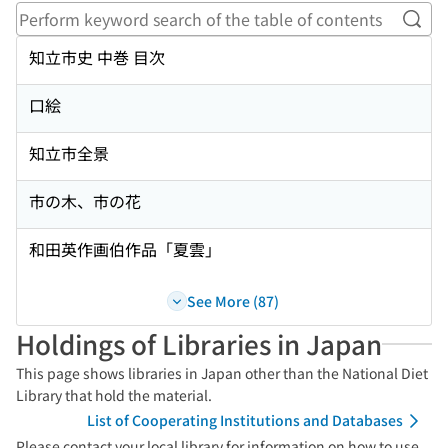
Perf
知立市史 中巻 目次
口絵
知立市全景
市の木、市の花
和田英作画伯作品「夏雲」
See More (87)
Holdings of Libraries in Japan
This page shows libraries in Japan other than the National Diet
Library that hold the material.
List of Cooperating Institutions and Databases
Please contact your local library for information on how to use