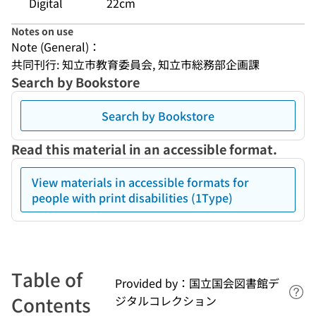
Digital
22cm
Notes on use
Note (General)：
共同刊行: 知立市教育委員会, 知立市総務部企画課
Search by Bookstore
Search by Bookstore
Read this material in an accessible format.
View materials in accessible formats for
people with print disabilities (1Type)
Table of
Provided by：国立国会図書館デ
Lin
Contents
ジタルコレクション