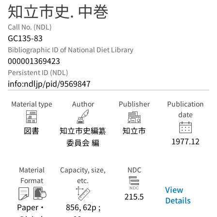
知立市史. 中巻
Call No. (NDL)
GC135-83
Bibliographic ID of National Diet Library
000001369423
Persistent ID (NDL)
info:ndljp/pid/9569847
Material type
Author
Publisher
Publication
date
図書
知立市史編纂
知立市
1977.12
委員会 編
Material
Capacity, size,
NDC
Format
etc.
View
215.5
Details
Paper・
856, 62p ;