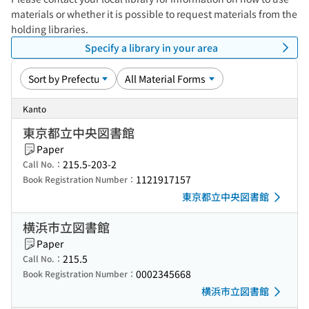
materials or whether it is possible to request materials from the
holding libraries.
Specify a library in your area
Kanto
東京都立中央図書館
Paper
215.5-203-2
Call No.：
1121917157
Book Registration Number：
東京都立中央図書館
横浜市立図書館
Paper
215.5
Call No.：
0002345668
Book Registration Number：
横浜市立図書館