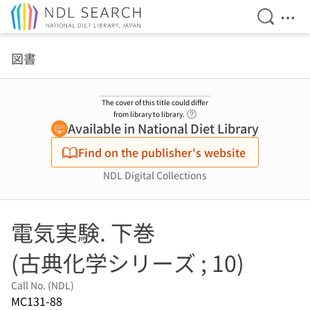
Open Se
Ope
Jump to main content
図書
The cover of this title could differ
Link to Help Page
from library to library.
Available in National Diet Library
Find on the publisher's website
NDL Digital Collections
電気実験. 下巻
(古典化学シリーズ ; 10)
Call No. (NDL)
MC131-88