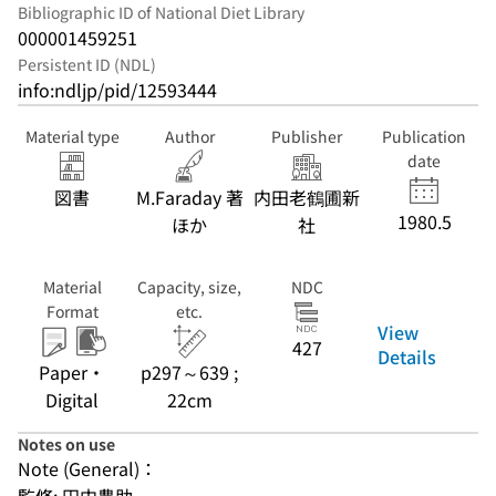
Bibliographic ID of National Diet Library
000001459251
Persistent ID (NDL)
info:ndljp/pid/12593444
Material type
Author
Publisher
Publication
date
図書
M.Faraday 著
内田老鶴圃新
1980.5
ほか
社
Material
Capacity, size,
NDC
Format
etc.
View
427
Details
Paper・
p297～639 ;
Digital
22cm
Notes on use
Note (General)：