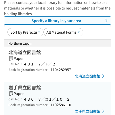
Please contact your local library for information on how to use
materials or whether it is possible to request materials from the
holding libraries.
Specify a library in your area
Northern Japan
北海道立図書館
Paper
４３１．７／Ｆ／２
Call No.：
1104282957
Book Registration Number：
北海道立図書館
岩手県立図書館
Paper
４３０．８／コ１／１０‐２
Call No.：
1102586110
Book Registration Number：
岩手県立図書館