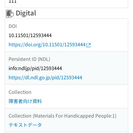
111
Digital
DOI
10.11501/12593444
https://doi.org/10.11501/12593444
Persistent ID (NDL)
info:ndljp/pid/12593444
https://dl.ndl.go.jp/pid/12593444
Collection
障害者向け資料
Collection (Materials For Handicapped People:1)
テキストデータ