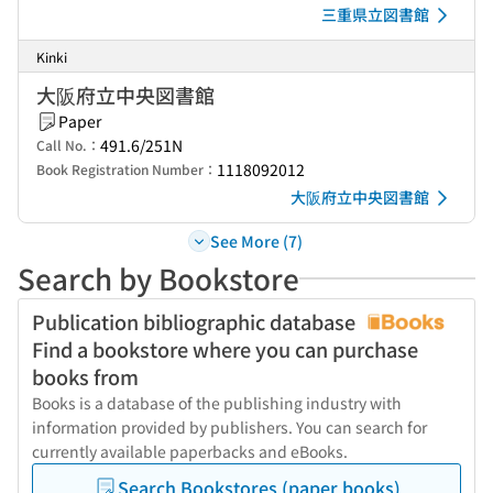
三重県立図書館
Kinki
大阪府立中央図書館
Paper
491.6/251N
Call No.：
1118092012
Book Registration Number：
大阪府立中央図書館
See More (7)
Search by Bookstore
Publication bibliographic database
Find a bookstore where you can purchase
books from
Books is a database of the publishing industry with
information provided by publishers. You can search for
currently available paperbacks and eBooks.
Search Bookstores (paper books)