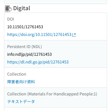
Digital
DOI
10.11501/12761453
https://doi.org/10.11501/12761453
Persistent ID (NDL)
info:ndljp/pid/12761453
https://dl.ndl.go.jp/pid/12761453
Collection
障害者向け資料
Collection (Materials For Handicapped People:1)
テキストデータ