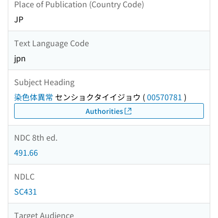
Place of Publication (Country Code)
JP
Text Language Code
jpn
Subject Heading
染色体異常
センショクタイイジョウ
(
00570781
)
Authorities
NDC 8th ed.
491.66
NDLC
SC431
Target Audience