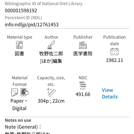
Bibliographic ID of National Diet Library
000001598192
Persistent ID (NDL)
info:ndljp/pid/12761453
Material type
Author
Publisher
Publication
date
図書
牧野佐二郎
医学書院
1982.11
[ほか]編集
Material
Capacity, size,
NDC
Format
etc.
View
491.66
Details
Paper・
304p ; 22cm
Digital
Notes on use
Note (General)：