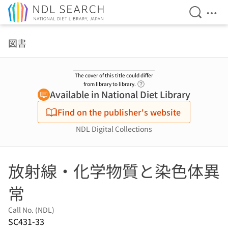
Open Se
Ope
Jump to main content
図書
The cover of this title could differ
Link to Help Page
from library to library.
Available in National Diet Library
Find on the publisher's website
NDL Digital Collections
放射線・化学物質と染色体異
常
Call No. (NDL)
SC431-33