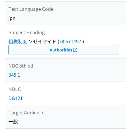
Text Language Code
jpn
Subject Heading
租税制度
ソゼイセイド
(
00571497
)
Authorities
NDC 8th ed.
345.1
NDLC
DG121
Target Audience
一般