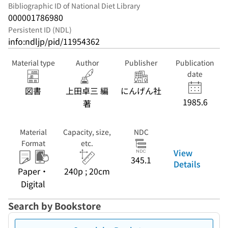
Bibliographic ID of National Diet Library
000001786980
Persistent ID (NDL)
info:ndljp/pid/11954362
Material type
Author
Publisher
Publication
date
図書
上田卓三 編
にんげん社
1985.6
著
Material
Capacity, size,
NDC
Format
etc.
View
345.1
Details
Paper・
240p ; 20cm
Digital
Search by Bookstore