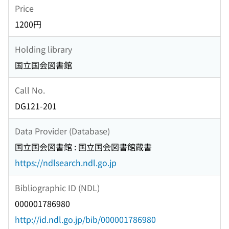
Price
1200円
Holding library
国立国会図書館
Call No.
DG121-201
Data Provider (Database)
国立国会図書館 : 国立国会図書館蔵書
https://ndlsearch.ndl.go.jp
Bibliographic ID (NDL)
000001786980
http://id.ndl.go.jp/bib/000001786980