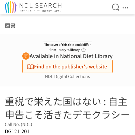
Open Se
Ope
Jump to main content
図書
The cover of this title could differ
Link to Help Page
from library to library.
Available in National Diet Library
Find on the publisher's website
NDL Digital Collections
重税で栄えた国はない : 自主
申告こそ活きたデモクラシー
Call No. (NDL)
DG121-201