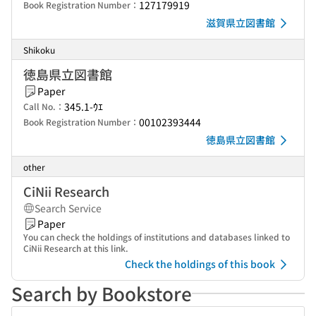
127179919
Book Registration Number：
滋賀県立図書館
Shikoku
徳島県立図書館
Paper
345.1-ｳｴ
Call No.：
00102393444
Book Registration Number：
徳島県立図書館
other
CiNii Research
Search Service
Paper
You can check the holdings of institutions and databases linked to
CiNii Research at this link.
Check the holdings of this book
Search by Bookstore