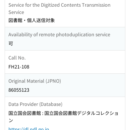
Service for the Digitized Contents Transmission
Service
図書館・個人送信対象
Availability of remote photoduplication service
可
Call No.
FH21-108
Original Material (JPNO)
86055123
Data Provider (Database)
国立国会図書館 : 国立国会図書館デジタルコレクショ
ン
https://dl.ndl.go.jp