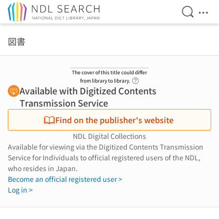
Open Se
Ope
Jump to main content
図書
The cover of this title could differ
Link to Help Page
from library to library.
Available with Digitized Contents
Transmission Service
Find on the publisher's website
NDL Digital Collections
Available for viewing via the Digitized Contents Transmission
Service for Individuals to official registered users of the NDL,
who resides in Japan.
Become an official registered user >
Log in >