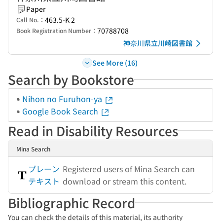
Paper
463.5-K 2
Call No.：
70788708
Book Registration Number：
神奈川県立川崎図書館
See More (16)
Search by Bookstore
Nihon no Furuhon-ya
Google Book Search
Read in Disability Resources
Mina Search
プレーン
Registered users of Mina Search can
テキスト
download or stream this content.
Bibliographic Record
You can check the details of this material, its authority