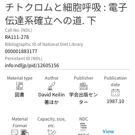
チトクロムと細胞呼吸 : 電子
伝達系確立への道. 下
Call No. (NDL)
RA111-278
Bibliographic ID of National Diet Library
000001883177
Persistent ID (NDL)
info:ndljp/pid/12605156
Material type
Author
Publisher
Publication
date
図書
David Keilin
学会出版セン
1987.10
著ほか
ター
Material
Capacity, size,
NDC
Format
etc.
View