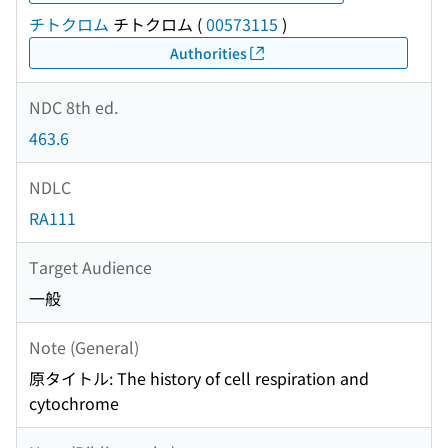
チトクロム
チトクロム
(
00573115
)
Authorities
NDC 8th ed.
463.6
NDLC
RA111
Target Audience
一般
Note (General)
原タイトル: The history of cell respiration and
cytochrome