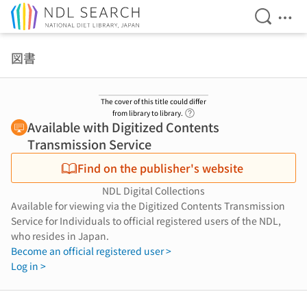
Open Se
Ope
Jump to main content
図書
The cover of this title could differ
Link to Help Page
from library to library.
Available with Digitized Contents
Transmission Service
Find on the publisher's website
NDL Digital Collections
Available for viewing via the Digitized Contents Transmission
Service for Individuals to official registered users of the NDL,
who resides in Japan.
Become an official registered user >
Log in >