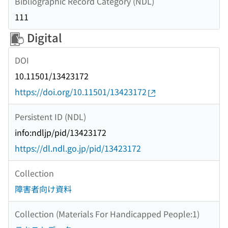
Bibliographic Record Category (NDL)
111
Digital
DOI
10.11501/13423172
https://doi.org/10.11501/13423172
Persistent ID (NDL)
info:ndljp/pid/13423172
https://dl.ndl.go.jp/pid/13423172
Collection
障害者向け資料
Collection (Materials For Handicapped People:1)