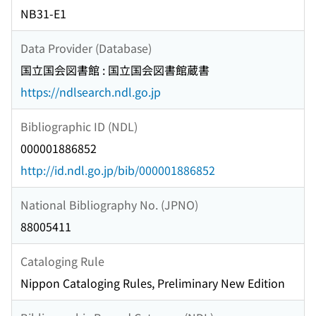
NB31-E1
Data Provider (Database)
国立国会図書館 : 国立国会図書館蔵書
https://ndlsearch.ndl.go.jp
Bibliographic ID (NDL)
000001886852
http://id.ndl.go.jp/bib/000001886852
National Bibliography No. (JPNO)
88005411
Cataloging Rule
Nippon Cataloging Rules, Preliminary New Edition