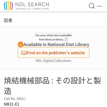
Open Se
Ope
Jump to main content
図書
The cover of this title could differ
Link to Help Page
from library to library.
Available in National Diet Library
Find on the publisher's website
NDL Digital Collections
焼結機械部品 : その設計と製
造
Call No. (NDL)
NB31-E1