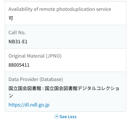
Availability of remote photoduplication service
可
Call No.
NB31-E1
Original Material (JPNO)
88005411
Data Provider (Database)
国立国会図書館 : 国立国会図書館デジタルコレクショ
ン
https://dl.ndl.go.jp
See Less