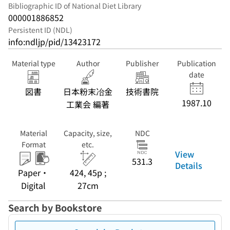
Bibliographic ID of National Diet Library
000001886852
Persistent ID (NDL)
info:ndljp/pid/13423172
Material type
Author
Publisher
Publication
date
図書
日本粉末冶金
技術書院
1987.10
工業会 編著
Material
Capacity, size,
NDC
Format
etc.
View
531.3
Details
Paper・
424, 45p ;
Digital
27cm
Search by Bookstore