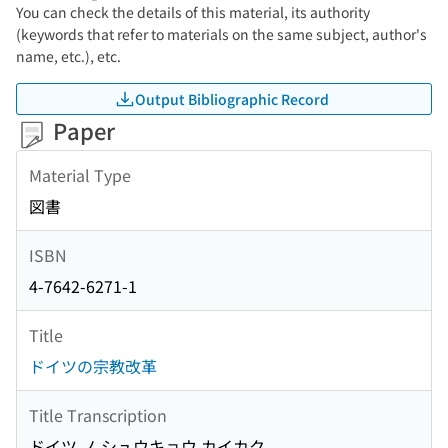
You can check the details of this material, its authority
(keywords that refer to materials on the same subject, author's
name, etc.), etc.
Output Bibliographic Record
Paper
Material Type
図書
ISBN
4-7642-6271-1
Title
ドイツの宗教改革
Title Transcription
ドイツ ノ シュウキョウ カイカク