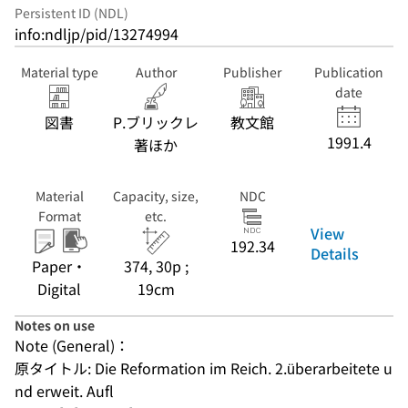
Persistent ID (NDL)
info:ndljp/pid/13274994
Material type
Author
Publisher
Publication
date
図書
P.ブリックレ
教文館
1991.4
著ほか
Material
Capacity, size,
NDC
Format
etc.
View
192.34
Details
Paper・
374, 30p ;
Digital
19cm
Notes on use
Note (General)：
原タイトル: Die Reformation im Reich. 2.überarbeitete u
nd erweit. Aufl