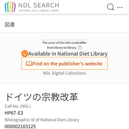
Open Se
Ope
Jump to main content
図書
The cover of this title could differ
Link to Help Page
from library to library.
Available in National Diet Library
Find on the publisher's website
NDL Digital Collections
ドイツの宗教改革
Call No. (NDL)
HP67-E3
Bibliographic ID of National Diet Library
000002103125