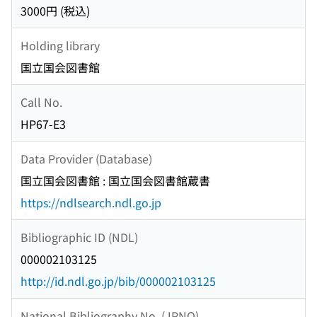
3000円 (税込)
Holding library
国立国会図書館
Call No.
HP67-E3
Data Provider (Database)
国立国会図書館 : 国立国会図書館蔵書
https://ndlsearch.ndl.go.jp
Bibliographic ID (NDL)
000002103125
http://id.ndl.go.jp/bib/000002103125
National Bibliography No. (JPNO)