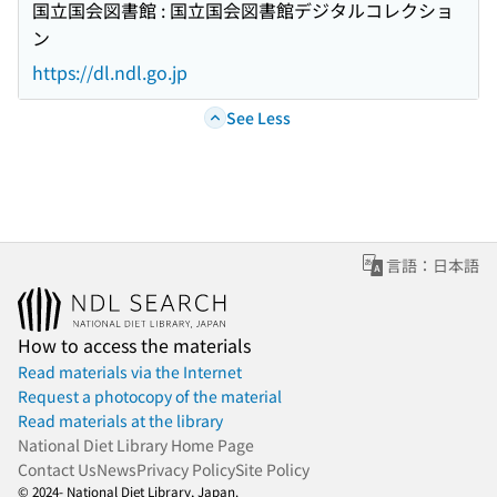
国立国会図書館 : 国立国会図書館デジタルコレクショ
ン
https://dl.ndl.go.jp
See Less
言語：日本語
How to access the materials
Read materials via the Internet
Request a photocopy of the material
Read materials at the library
National Diet Library Home Page
Contact Us
News
Privacy Policy
Site Policy
© 2024- National Diet Library, Japan.