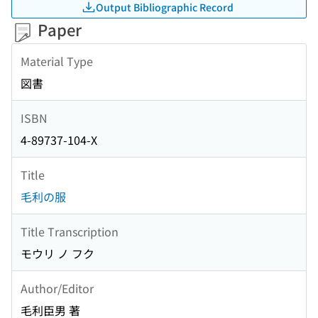
Output Bibliographic Record
Paper
Material Type
図書
ISBN
4-89737-104-X
Title
毛利の服
Title Transcription
モウリ ノ フク
Author/Editor
毛利臣男 著