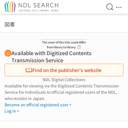
Open Se
Ope
Jump to main content
図書
The cover of this title could differ
Link to Help Page
from library to library.
Available with Digitized Contents
Transmission Service
Find on the publisher's website
NDL Digital Collections
Available for viewing via the Digitized Contents Transmission
Service for Individuals to official registered users of the NDL,
who resides in Japan.
Become an official registered user >
Log in >