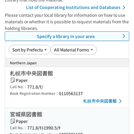
List of Cooperating Institutions and Databases
Please contact your local library for information on how to use
materials or whether it is possible to request materials from the
holding libraries.
Specify a library in your area
Northern Japan
札幌市中央図書館
Paper
771.8/ﾓ/
Call No.：
0110563137
Book Registration Number：
札幌市中央図書館
宮城県図書館
Paper
771.8/ﾓﾄ1990.5/ﾀ
Call No.：