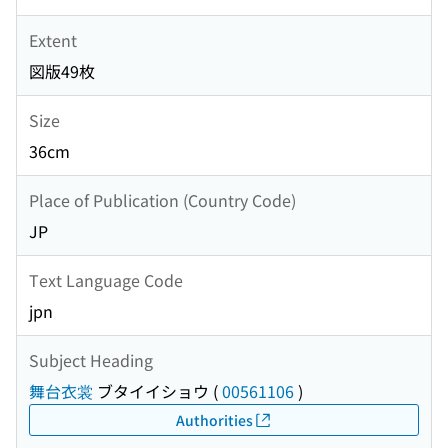
Extent
図版49枚
Size
36cm
Place of Publication (Country Code)
JP
Text Language Code
jpn
Subject Heading
舞台衣裳
ブタイイショウ
(
00561106
)
Authorities