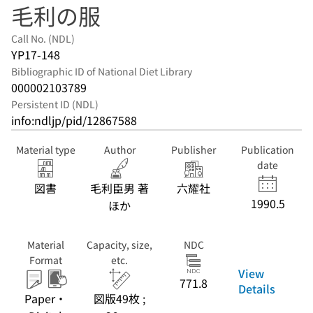
毛利の服
Call No. (NDL)
YP17-148
Bibliographic ID of National Diet Library
000002103789
Persistent ID (NDL)
info:ndljp/pid/12867588
Material type
Author
Publisher
Publication
date
図書
毛利臣男 著
六耀社
1990.5
ほか
Material
Capacity, size,
NDC
Format
etc.
View
771.8
Details
Paper・
図版49枚 ;