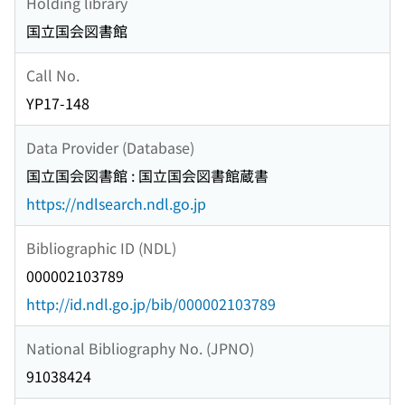
Holding library
国立国会図書館
Call No.
YP17-148
Data Provider (Database)
国立国会図書館 : 国立国会図書館蔵書
https://ndlsearch.ndl.go.jp
Bibliographic ID (NDL)
000002103789
http://id.ndl.go.jp/bib/000002103789
National Bibliography No. (JPNO)
91038424