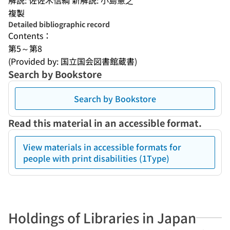
解説: 佐佐木信綱 新解説: 小島憲之
複製
Detailed bibliographic record
Contents：
第5～第8
(Provided by: 国立国会図書館蔵書)
Search by Bookstore
Search by Bookstore
Read this material in an accessible format.
View materials in accessible formats for
people with print disabilities (1Type)
Holdings of Libraries in Japan