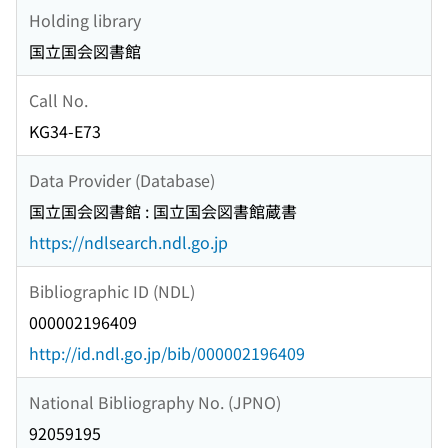
Holding library
国立国会図書館
Call No.
KG34-E73
Data Provider (Database)
国立国会図書館 : 国立国会図書館蔵書
https://ndlsearch.ndl.go.jp
Bibliographic ID (NDL)
000002196409
http://id.ndl.go.jp/bib/000002196409
National Bibliography No. (JPNO)
92059195