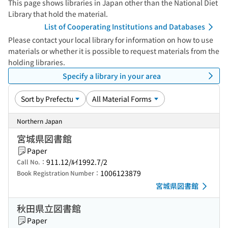
This page shows libraries in Japan other than the National Diet
Library that hold the material.
List of Cooperating Institutions and Databases
Please contact your local library for information on how to use
materials or whether it is possible to request materials from the
holding libraries.
Specify a library in your area
Northern Japan
宮城県図書館
Paper
911.12/ﾙｲ1992.7/2
Call No.：
1006123879
Book Registration Number：
宮城県図書館
秋田県立図書館
Paper