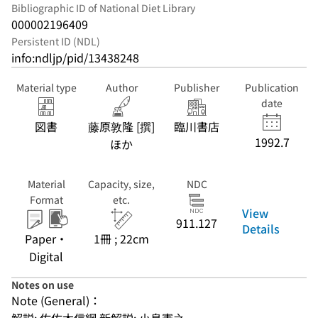
Bibliographic ID of National Diet Library
000002196409
Persistent ID (NDL)
info:ndljp/pid/13438248
Material type
Author
Publisher
Publication
date
図書
藤原敦隆 [撰]
臨川書店
1992.7
ほか
Material
Capacity, size,
NDC
Format
etc.
View
911.127
Details
Paper・
1冊 ; 22cm
Digital
Notes on use
Note (General)：