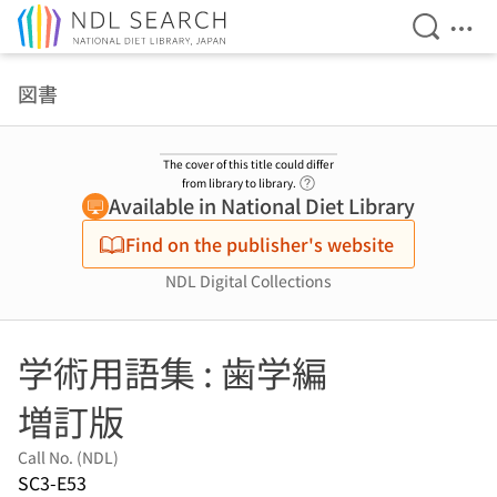
Open Se
Ope
Jump to main content
図書
The cover of this title could differ
Link to Help Page
from library to library.
Available in National Diet Library
Find on the publisher's website
NDL Digital Collections
学術用語集 : 歯学編
増訂版
Call No. (NDL)
SC3-E53