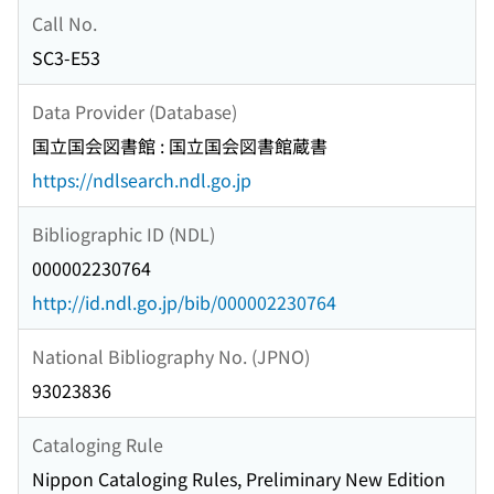
Call No.
SC3-E53
Data Provider (Database)
国立国会図書館 : 国立国会図書館蔵書
https://ndlsearch.ndl.go.jp
Bibliographic ID (NDL)
000002230764
http://id.ndl.go.jp/bib/000002230764
National Bibliography No. (JPNO)
93023836
Cataloging Rule
Nippon Cataloging Rules, Preliminary New Edition