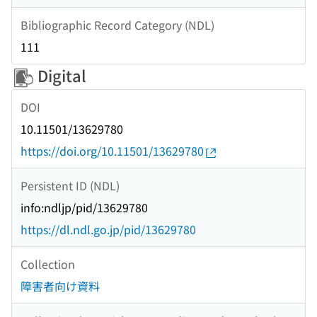
Bibliographic Record Category (NDL)
111
Digital
DOI
10.11501/13629780
https://doi.org/10.11501/13629780
Persistent ID (NDL)
info:ndljp/pid/13629780
https://dl.ndl.go.jp/pid/13629780
Collection
障害者向け資料