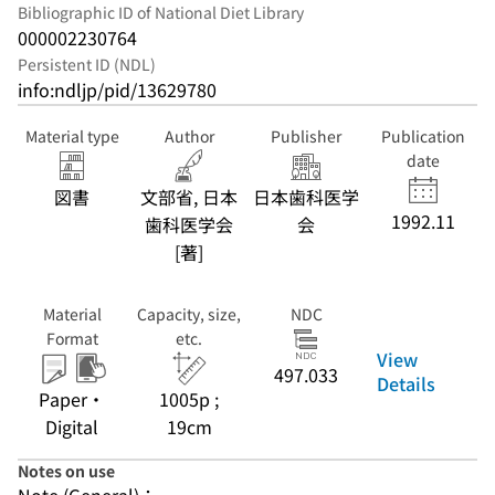
Bibliographic ID of National Diet Library
000002230764
Persistent ID (NDL)
info:ndljp/pid/13629780
Material type
Author
Publisher
Publication
date
図書
文部省, 日本
日本歯科医学
1992.11
歯科医学会
会
[著]
Material
Capacity, size,
NDC
Format
etc.
View
497.033
Details
Paper・
1005p ;
Digital
19cm
Notes on use