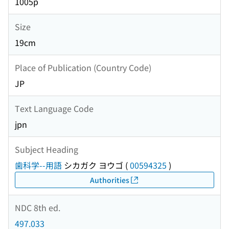
1005p
Size
19cm
Place of Publication (Country Code)
JP
Text Language Code
jpn
Subject Heading
歯科学--用語
シカガク ヨウゴ
(
00594325
)
Authorities
NDC 8th ed.
497.033