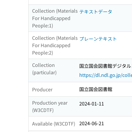
Collection (Materials
テキストデータ
For Handicapped
People:1)
Collection (Materials
プレーンテキスト
For Handicapped
People:2)
Collection
国立国会図書館デジタルコ
(particular)
https://dl.ndl.go.jp/col
国立国会図書館
Producer
Production year
2024-01-11
(W3CDTF)
2024-06-21
Available (W3CDTF)