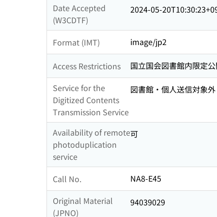
Date Accepted
2024-05-20T10:30:23+0
(W3CDTF)
image/jp2
Format (IMT)
国立国会図書館内限定公
Access Restrictions
Service for the
図書館・個人送信対象外
Digitized Contents
Transmission Service
Availability of remote
可
photoduplication
service
NA8-E45
Call No.
Original Material
94039029
(JPNO)