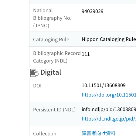
National
94039029
Bibliography No.
(JPNO)
Nippon Cataloging Rule
Cataloging Rule
Bibliographic Record
111
Category (NDL)
Digital
10.11501/13608809
DOI
https://doi.org/10.115
info:ndljp/pid/1360880
Persistent ID (NDL)
https://dl.ndl.go.jp/pi
障害者向け資料
Collection