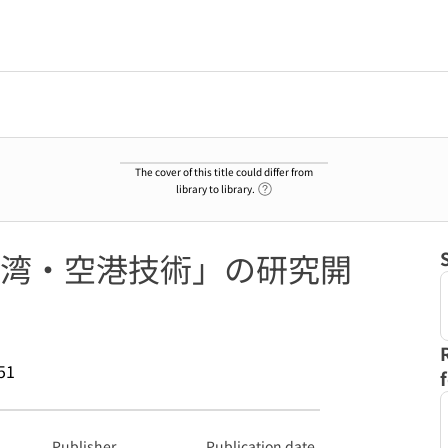
The cover of this title could differ from
Link to Help Page
library to library.
湾・空港技術」の研究開
51
Publisher
Publication date