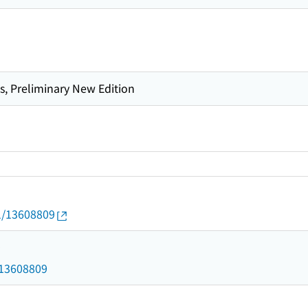
s, Preliminary New Edition
01/13608809
9
d/13608809