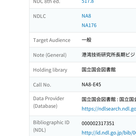
517.8
NDC 8th ed.
NA8
NDLC
NA176
一般
Target Audience
港湾技術研究所長期ビジ
Note (General)
国立国会図書館
Holding library
NA8-E45
Call No.
Data Provider
国立国会図書館 : 国立
(Database)
https://ndlsearch.ndl.go
Bibliographic ID
000002317351
(NDL)
http://id.ndl.go.jp/bib