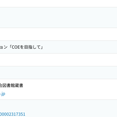
ョン「COEを目指して」
国会図書館蔵書
.jp
/000002317351