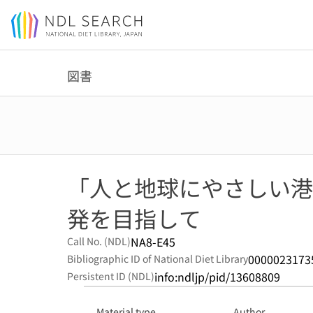
Jump to main content
図書
「人と地球にやさしい港
発を目指して
NA8-E45
Call No. (NDL)
0000023173
Bibliographic ID of National Diet Library
info:ndljp/pid/13608809
Persistent ID (NDL)
Material type
Author