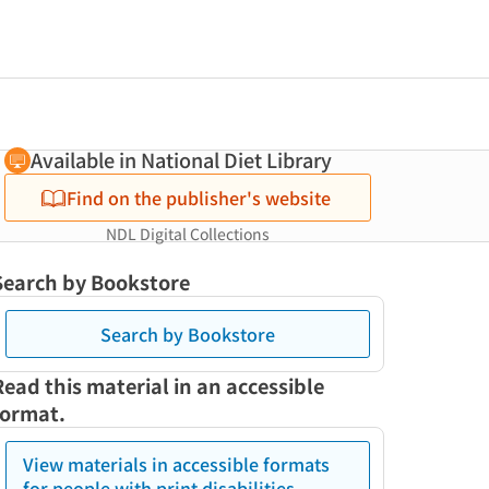
Available in National Diet Library
Find on the publisher's website
NDL Digital Collections
Search by Bookstore
Search by Bookstore
Read this material in an accessible
format.
View materials in accessible formats
for people with print disabilities