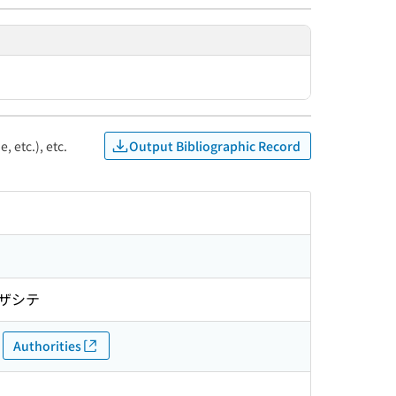
Output Bibliographic Record
, etc.), etc.
メザシテ
Authorities