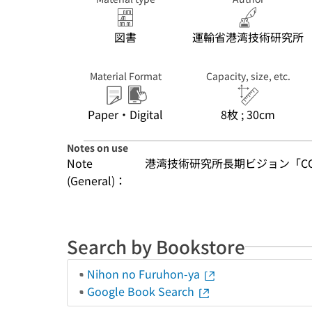
図書
運輸省港湾技術研究所
Material Format
Capacity, size, etc.
Paper・Digital
8枚 ; 30cm
Notes on use
Note
港湾技術研究所長期ビジョン「C
(General)：
Search by Bookstore
Nihon no Furuhon-ya
Google Book Search