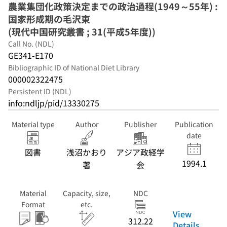
農業集団化政策決定までの政治過程(1949～55年) :
国家形成期の毛沢東
(現代中国研究叢書 ; 31(平成5年度))
Call No. (NDL)
GE341-E170
Bibliographic ID of National Diet Library
000002322475
Persistent ID (NDL)
info:ndljp/pid/13330275
Material type
Author
Publisher
Publication
date
図書
浅沼かおり
アジア政経学
1994.1
著
会
Material
Capacity, size,
NDC
Format
etc.
View
312.22
Details