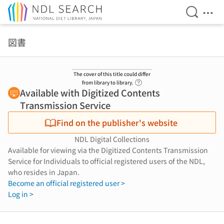
Open Se
Ope
Jump to main content
図書
The cover of this title could differ
Link to Help Page
from library to library.
Available with Digitized Contents
Transmission Service
Find on the publisher's website
NDL Digital Collections
Available for viewing via the Digitized Contents Transmission
Service for Individuals to official registered users of the NDL,
who resides in Japan.
Become an official registered user >
Log in >