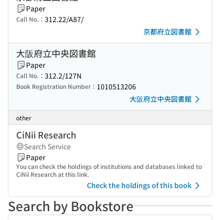
Paper
312.22/A87/
Call No.：
京都府立図書館
大阪府立中央図書館
Paper
312.2/127N
Call No.：
1010513206
Book Registration Number：
大阪府立中央図書館
other
CiNii Research
Search Service
Paper
You can check the holdings of institutions and databases linked to
CiNii Research at this link.
Check the holdings of this book
Search by Bookstore