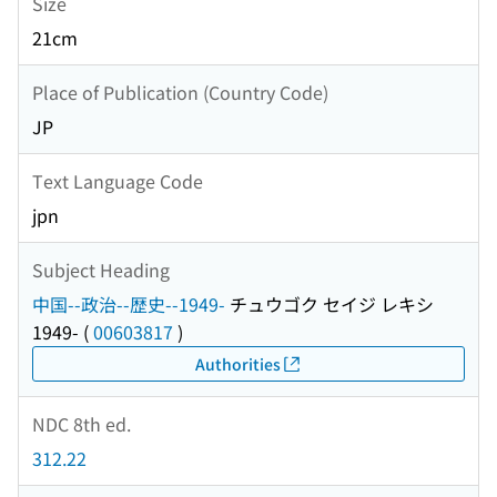
Size
21cm
Place of Publication (Country Code)
JP
Text Language Code
jpn
Subject Heading
中国--政治--歴史--1949-
チュウゴク セイジ レキシ
1949-
(
00603817
)
Authorities
NDC 8th ed.
312.22