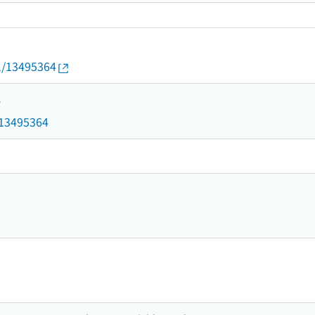
01/13495364
4
d/13495364