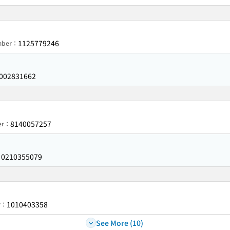
1125779246
umber：
002831662
8140057257
ber：
0210355079
：
1010403358
r：
See More (10)