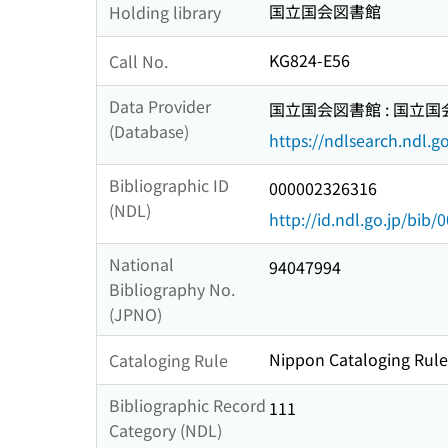
国立国会図書館
Holding library
KG824-E56
Call No.
Data Provider
国立国会図書館 : 国立
(Database)
https://ndlsearch.ndl.go
Bibliographic ID
000002326316
(NDL)
http://id.ndl.go.jp/bib
National
94047994
Bibliography No.
(JPNO)
Nippon Cataloging Rule
Cataloging Rule
Bibliographic Record
111
Category (NDL)