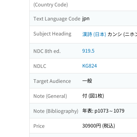
(Country Code)
jpn
Text Language Code
Subject Heading
漢詩 (日本)
カンシ (ニホ
919.5
NDC 8th ed.
KG824
NDLC
一般
Target Audience
付 (図1枚)
Note (General)
年表: p1073～1079
Note (Bibliography)
30900円 (税込)
Price