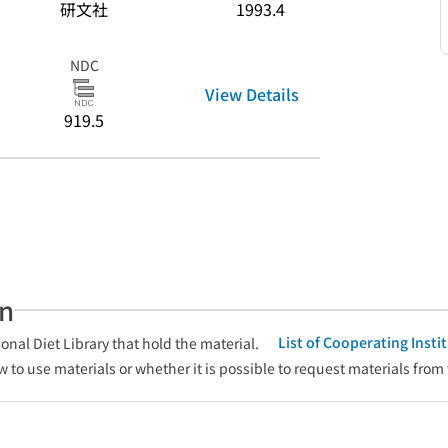
研文社
1993.4
NDC
View Details
919.5
an
List of Cooperating Inst
onal Diet Library that hold the material.
w to use materials or whether it is possible to request materials from