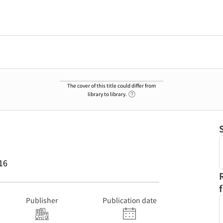
The cover of this title could differ from
Link to Help Page
library to library.
16
Publisher
Publication date