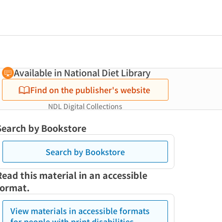
Available in National Diet Library
Find on the publisher's website
NDL Digital Collections
Search by Bookstore
Search by Bookstore
Read this material in an accessible
format.
View materials in accessible formats
for people with print disabilities