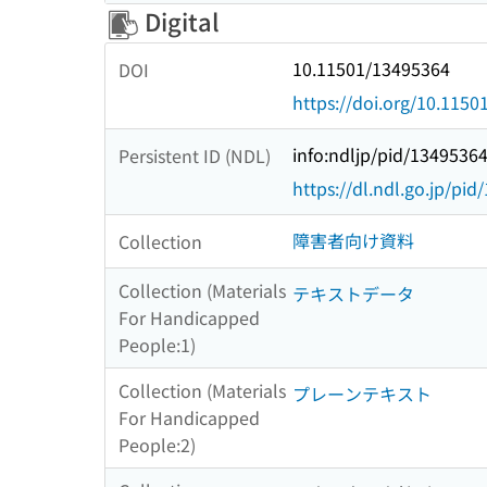
Digital
10.11501/13495364
DOI
https://doi.org/10.115
info:ndljp/pid/1349536
Persistent ID (NDL)
https://dl.ndl.go.jp/pi
障害者向け資料
Collection
Collection (Materials
テキストデータ
For Handicapped
People:1)
Collection (Materials
プレーンテキスト
For Handicapped
People:2)