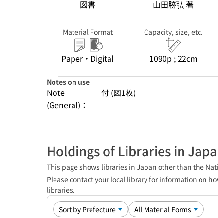
図書
山田勝弘 著
Material Format
Capacity, size, etc.
Paper・Digital
1090p ; 22cm
Notes on use
Note
付 (図1枚)
(General)：
Holdings of Libraries in Jap
This page shows libraries in Japan other than the Nati
Please contact your local library for information on ho
libraries.