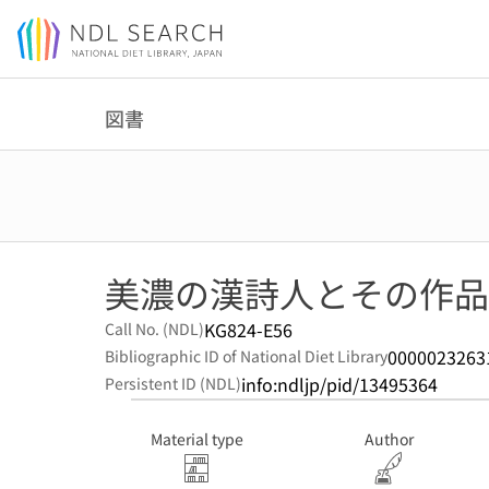
Jump to main content
図書
美濃の漢詩人とその作品
KG824-E56
Call No. (NDL)
0000023263
Bibliographic ID of National Diet Library
info:ndljp/pid/13495364
Persistent ID (NDL)
Material type
Author