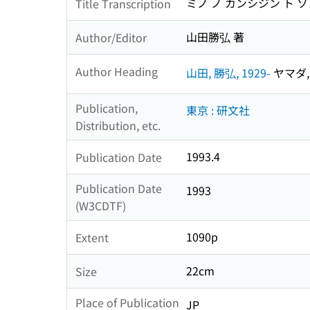
ミノ ノ カンシジン ト 
Title Transcription
山田勝弘 著
Author/Editor
Author Heading
山田, 勝弘, 1929-
ヤマダ, 
Publication,
東京 : 研文社
Distribution, etc.
1993.4
Publication Date
Publication Date
1993
(W3CDTF)
1090p
Extent
22cm
Size
Place of Publication
JP