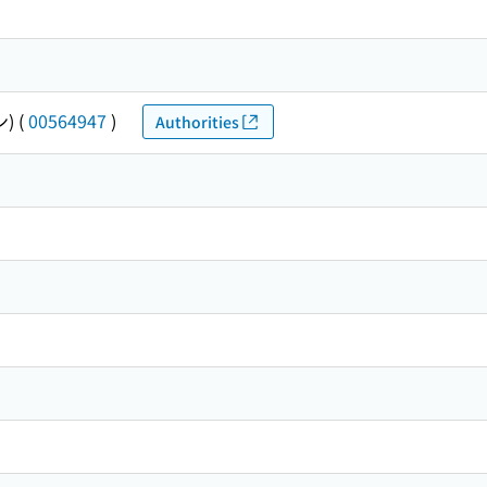
ン)
(
00564947
)
Authorities