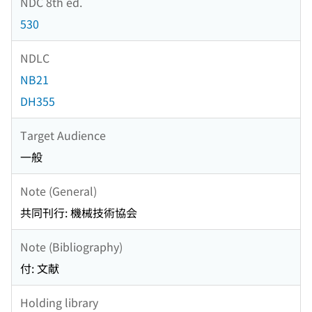
NDC 8th ed.
530
NDLC
NB21
DH355
Target Audience
一般
Note (General)
共同刊行: 機械技術協会
Note (Bibliography)
付: 文献
Holding library