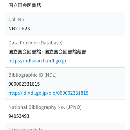
国立国会図書館
Call No.
NB21-E23
Data Provider (Database)
国立国会図書館 : 国立国会図書館蔵書
https://ndlsearch.ndl.go.jp
Bibliographic ID (NDL)
000002331815
http://id.ndl.go.jp/bib/000002331815
National Bibliography No. (JPNO)
94053493
Cataloging Rule