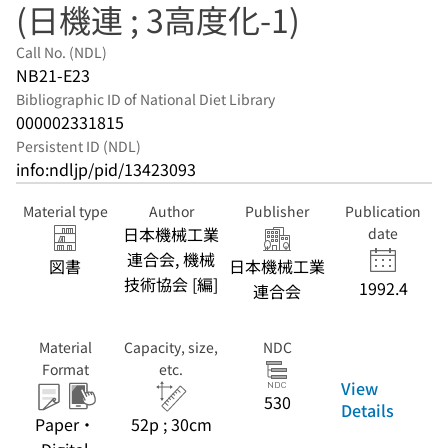
(日機連 ; 3高度化-1)
Call No. (NDL)
NB21-E23
Bibliographic ID of National Diet Library
000002331815
Persistent ID (NDL)
info:ndljp/pid/13423093
Material type
Author
Publisher
Publication
日本機械工業
date
連合会, 機械
図書
日本機械工業
技術協会 [編]
1992.4
連合会
Material
Capacity, size,
NDC
Format
etc.
View
530
Details
Paper・
52p ; 30cm