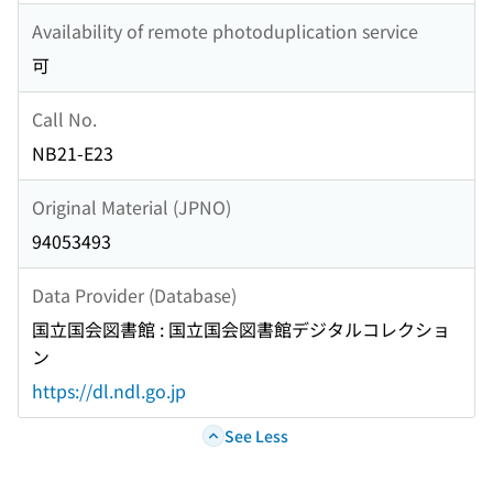
Availability of remote photoduplication service
可
Call No.
NB21-E23
Original Material (JPNO)
94053493
Data Provider (Database)
国立国会図書館 : 国立国会図書館デジタルコレクショ
ン
https://dl.ndl.go.jp
See Less