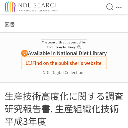
Open Se
Ope
Jump to main content
図書
The cover of this title could differ
Link to Help Page
from library to library.
Available in National Diet Library
Find on the publisher's website
NDL Digital Collections
生産技術高度化に関する調査
研究報告書. 生産組織化技術
平成3年度