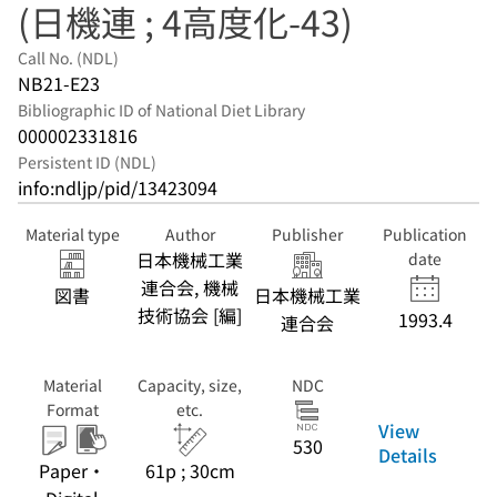
(日機連 ; 4高度化-43)
Call No. (NDL)
NB21-E23
Bibliographic ID of National Diet Library
000002331816
Persistent ID (NDL)
info:ndljp/pid/13423094
Material type
Author
Publisher
Publication
日本機械工業
date
連合会, 機械
図書
日本機械工業
技術協会 [編]
1993.4
連合会
Material
Capacity, size,
NDC
Format
etc.
View
530
Details
Paper・
61p ; 30cm