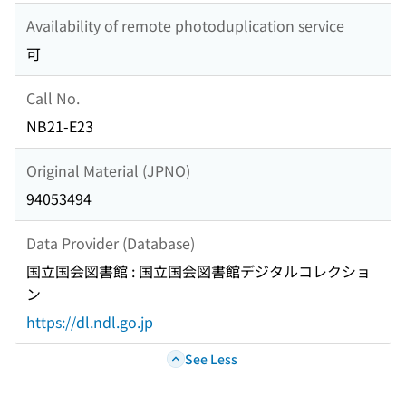
Availability of remote photoduplication service
可
Call No.
NB21-E23
Original Material (JPNO)
94053494
Data Provider (Database)
国立国会図書館 : 国立国会図書館デジタルコレクショ
ン
https://dl.ndl.go.jp
See Less