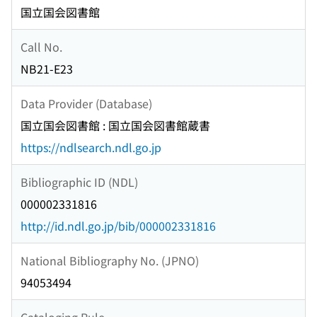
国立国会図書館
Call No.
NB21-E23
Data Provider (Database)
国立国会図書館 : 国立国会図書館蔵書
https://ndlsearch.ndl.go.jp
Bibliographic ID (NDL)
000002331816
http://id.ndl.go.jp/bib/000002331816
National Bibliography No. (JPNO)
94053494
Cataloging Rule