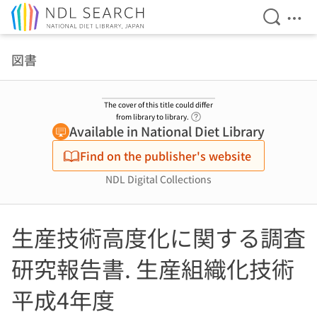
Open Se
Ope
Jump to main content
図書
The cover of this title could differ
Link to Help Page
from library to library.
Available in National Diet Library
Find on the publisher's website
NDL Digital Collections
生産技術高度化に関する調査
研究報告書. 生産組織化技術
平成4年度