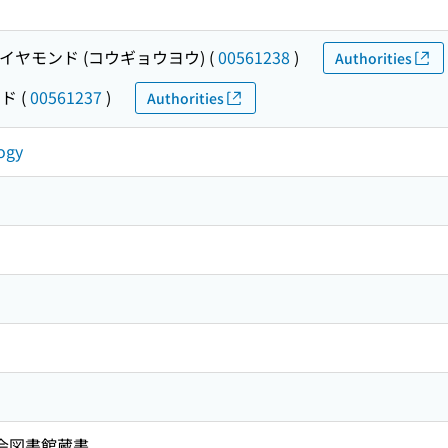
イヤモンド (コウギョウヨウ)
(
00561238
)
Authorities
ンド
(
00561237
)
Authorities
ogy
国会図書館蔵書