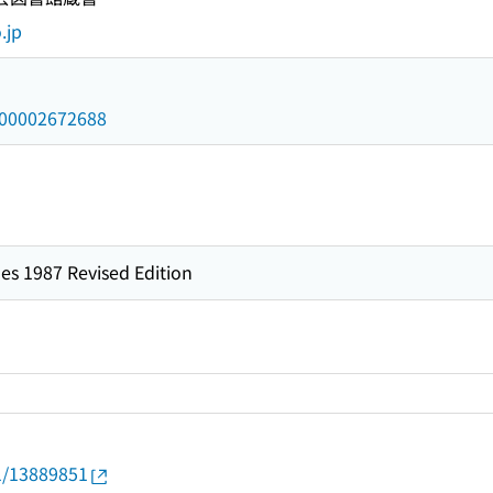
.jp
/000002672688
es 1987 Revised Edition
01/13889851