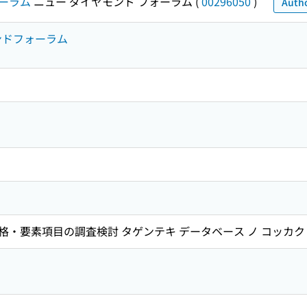
ーラム
ニュー ダイヤモンド フォーラム
(
00296050
)
Autho
モンドフォーラム
・要素項目の調査検討 タゲンテキ データベース ノ コッカク 