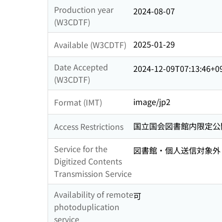
Production year
2024-08-07
(W3CDTF)
2025-01-29
Available (W3CDTF)
Date Accepted
2024-12-09T07:13:46+0
(W3CDTF)
image/jp2
Format (IMT)
国立国会図書館内限定公
Access Restrictions
Service for the
図書館・個人送信対象外
Digitized Contents
Transmission Service
Availability of remote
可
photoduplication
service