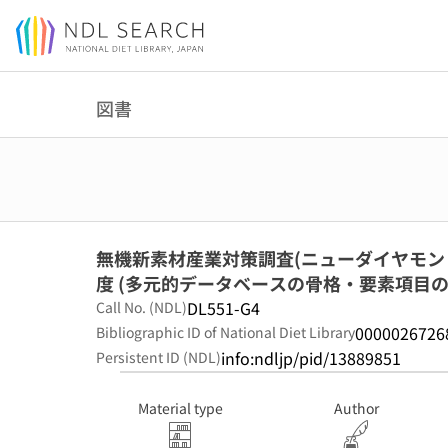
Jump to main content
図書
無機新素材産業対策調査(ニューダイヤモンド
度 (多元的データベースの骨格・要素項目の
DL551-G4
Call No. (NDL)
0000026726
Bibliographic ID of National Diet Library
info:ndljp/pid/13889851
Persistent ID (NDL)
Material type
Author