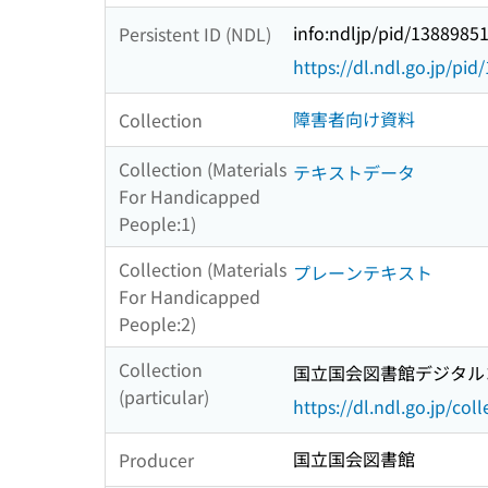
info:ndljp/pid/1388985
Persistent ID (NDL)
https://dl.ndl.go.jp/pi
障害者向け資料
Collection
Collection (Materials
テキストデータ
For Handicapped
People:1)
Collection (Materials
プレーンテキスト
For Handicapped
People:2)
Collection
国立国会図書館デジタルコ
(particular)
https://dl.ndl.go.jp/col
国立国会図書館
Producer