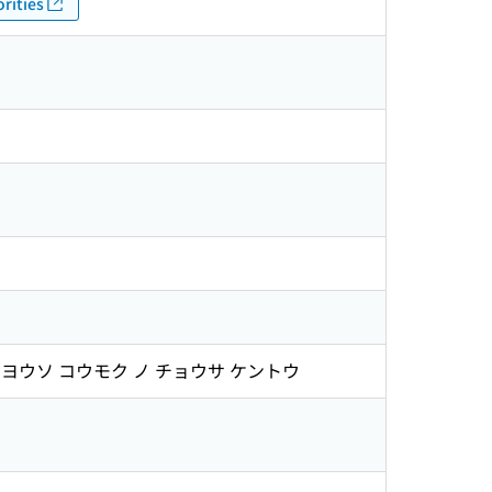
rities
ヨウソ コウモク ノ チョウサ ケントウ