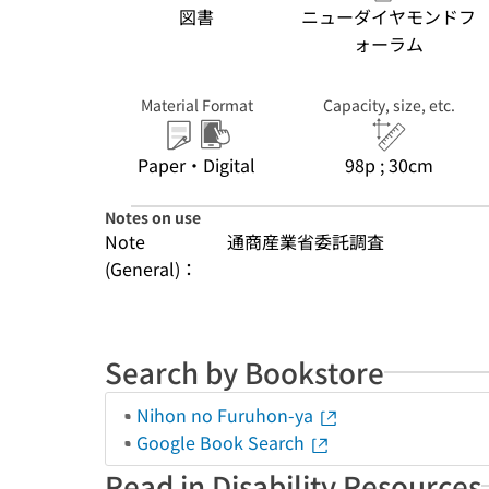
図書
ニューダイヤモンドフ
ォーラム
Material Format
Capacity, size, etc.
Paper・Digital
98p ; 30cm
Notes on use
Note
通商産業省委託調査
(General)：
Search by Bookstore
Nihon no Furuhon-ya
Google Book Search
Read in Disability Resources