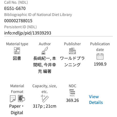
Call No. (NDL)
EG51-G670
Bibliographic ID of National Diet Library
000002788015
Persistent ID (NDL)
info:ndljp/pid/13939293
Material type
Author
Publisher
Publication
date
図書
長嶋紀一, 本
ワールドプラ
1998.9
間昭, 今井幸
ンニング
充 編著
Material
Capacity, size,
NDC
Format
etc.
View
369.26
Details
Paper・
317p ; 21cm
Digital