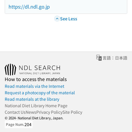
https://dl.ndl.go.jp
See Less
言語：日本語
How to access the materials
Read materials via the Internet
Request a photocopy of the material
Read materials at the library
National Diet Library Home Page
Contact Us
News
Privacy Policy
Site Policy
© 2024- National Diet Library, Japan.
204
Page Num.