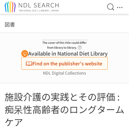
Open Se
Ope
Jump to main content
図書
The cover of this title could differ
Link to Help Page
from library to library.
Available in National Diet Library
Find on the publisher's website
NDL Digital Collections
施設介護の実践とその評価 :
痴呆性高齢者のロングターム
ケア