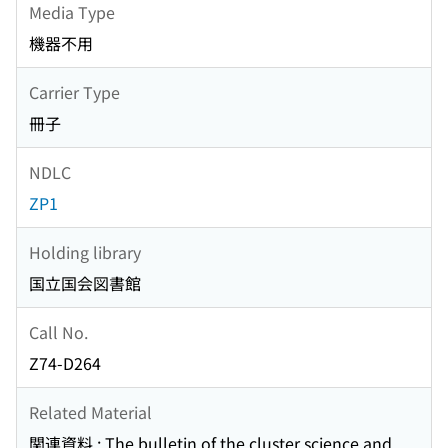
Media Type
機器不用
Carrier Type
冊子
NDLC
ZP1
Holding library
国立国会図書館
Call No.
Z74-D264
Related Material
関連資料 : The bulletin of the cluster science and