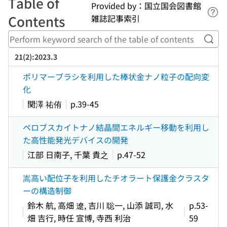
Table of
Provided by：国立国会図書館
Lin
Contents
雑誌記事索引
Perf
21(2):2023.3
ポリマーブラシを利用した棒状金ナノ粒子の配向変
化
関澤 祐侑
p.39-45
ペロブスカイトナノ結晶間エネルギー移動を利用し
た高性能発光デバイスの開発
江部 日南子, 千葉 貴之
p.47-52
嵩高い配位子を利用したチオラート保護金クラスタ
ーの構造制御
鈴木 航, 高畑 遼, 吉川 聡一, 山添 誠司, 水
p.53-
畑 吉行, 時任 宣博, 寺西 利治
59