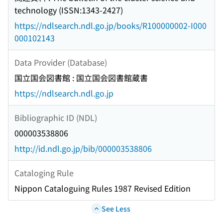
technology (ISSN:1343-2427)
https://ndlsearch.ndl.go.jp/books/R100000002-I000
000102143
Data Provider (Database)
国立国会図書館 : 国立国会図書館蔵書
https://ndlsearch.ndl.go.jp
Bibliographic ID (NDL)
000003538806
http://id.ndl.go.jp/bib/000003538806
Cataloging Rule
Nippon Cataloguing Rules 1987 Revised Edition
See Less