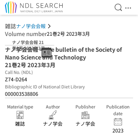
Open Se
Ope
Jump to main content
雑誌
ナノ学会会報
Volume number
21巻2号 2023年3月
ナノ学会会報 21
巻2号 2023年3月
ナノ学会会報 = The bulletin of the Society of
Nano Science and Technology
21巻2号 2023年3月
Call No. (NDL)
Z74-D264
Bibliographic ID of National Diet Library
000003538806
Material type
Author
Publisher
Publication
date
雑誌
ナノ学会
ナノ学会
2023