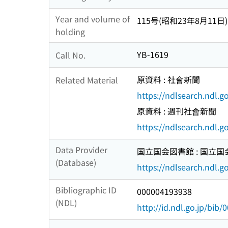
Year and volume of
115号(昭和23年8月11日)
holding
YB-1619
Call No.
原資料 : 社會新聞
Related Material
https://ndlsearch.ndl.
原資料 : 週刊社會新聞
https://ndlsearch.ndl.
Data Provider
国立国会図書館 : 国立
(Database)
https://ndlsearch.ndl.go
Bibliographic ID
000004193938
(NDL)
http://id.ndl.go.jp/bib