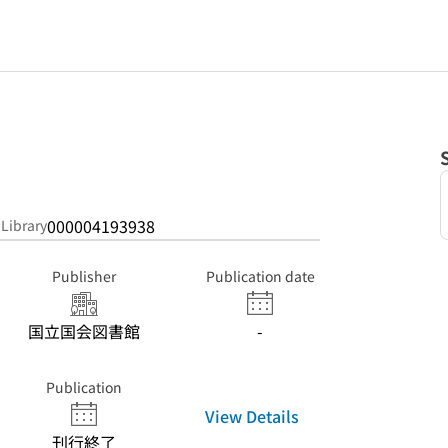
000004193938
 Library
Publisher
Publication date
国立国会図書館
-
Publication
View Details
刊行終了