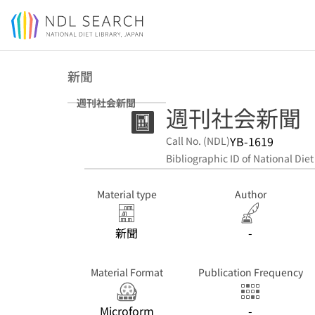
Jump to main content
新聞
週刊社会新聞
週刊社会新聞
YB-1619
Call No. (NDL)
Bibliographic ID of National Diet
Material type
Author
新聞
-
Material Format
Publication Frequency
Microform
-