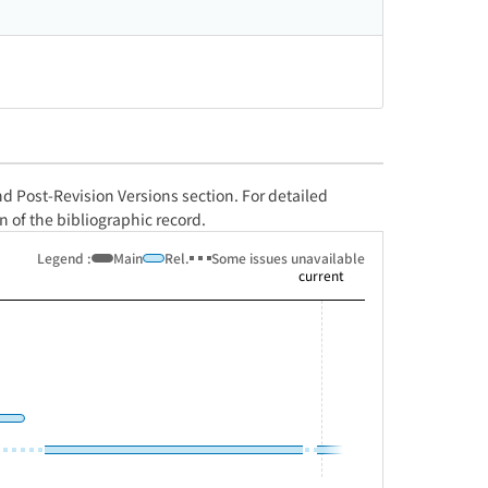
and Post-Revision Versions section. For detailed
n of the bibliographic record.
Legend :
Main
Rel.
Some issues unavailable
current