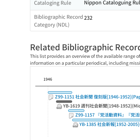
Nippon Cataloguing Rul
Cataloging Rule
Bibliographic Record
232
Category (NDL)
Related Bibliographic Recor
This list provides an overview of the available range o
information on a particular periodical, including missi
1946
Z99-1151 社会新聞 復刻版[1946-1952](Pap
YB-1619 週刊社会新聞[1948-1952](Mic
Z99-1157 『党活動資料』『党活動』 
YB-1385 社会新報[1952-2005](