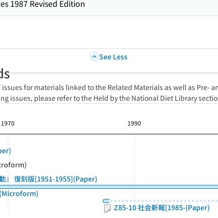
es 1987 Revised Edition
See Less
ds
f issues for materials linked to the Related Materials as well as Pre- 
ng issues, please refer to the Held by the National Diet Library sectio
1970
1990
er)
roform)
復刻版[1951-1955](Paper)
Microform)
Z85-10 社会新報[1985-(Paper)