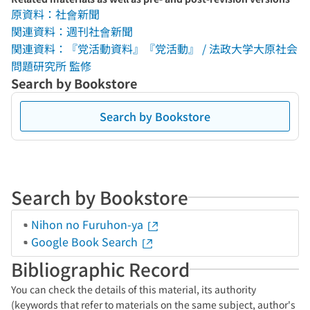
原資料：社會新聞
関連資料：週刊社會新聞
関連資料：『党活動資料』『党活動』 / 法政大学大原社会
問題研究所 監修
Search by Bookstore
Search by Bookstore
Search by Bookstore
Nihon no Furuhon-ya
Google Book Search
Bibliographic Record
You can check the details of this material, its authority
(keywords that refer to materials on the same subject, author's