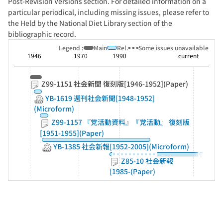
Post-Revision Versions section. For detailed information on a
particular periodical, including missing issues, please refer to
the Held by the National Diet Library section of the
bibliographic record.
Legend :
Main
Rel.
Some issues unavailable
1946
1970
1990
current
Z99-1151 社会新聞 復刻版[1946-1952](Paper)
YB-1619 週刊社会新聞[1948-1952]
(Microform)
Z99-1157 『党活動資料』『党活動』 復刻版
[1951-1955](Paper)
YB-1385 社会新報[1952-2005](Microform)
Z85-10 社会新報
[1985-(Paper)