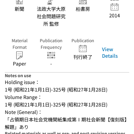
新聞
法政大学大原
柏書房
2014
社会問題研究
所 監修
Material
Publication
Publication
Format
Frequency
View
Details
刊行終了
Paper
-
Notes on use
Holding issue：
1号 (昭和21年1月1日)-325号 (昭和27年1月28日)
Volume Range：
1号 (昭和21年1月1日)-325号 (昭和27年1月28日)
Note (General)：
「占領期日本社会党機関紙集成第Ⅰ期社会新聞【復刻版】
解題」あり
Related materials as well as pre- and post-revision versions