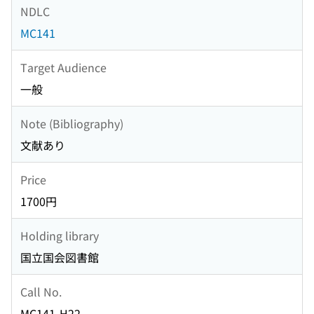
NDLC
MC141
Target Audience
一般
Note (Bibliography)
文献あり
Price
1700円
Holding library
国立国会図書館
Call No.
MC141-H22