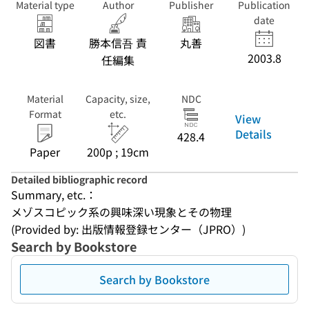
Material type
Author
Publisher
Publication
date
図書
勝本信吾 責
丸善
2003.8
任編集
Material
Capacity, size,
NDC
Format
etc.
View
Details
428.4
Paper
200p ; 19cm
Detailed bibliographic record
Summary, etc.：
メゾスコピック系の興味深い現象とその物理
(Provided by: 出版情報登録センター（JPRO）)
Search by Bookstore
Search by Bookstore