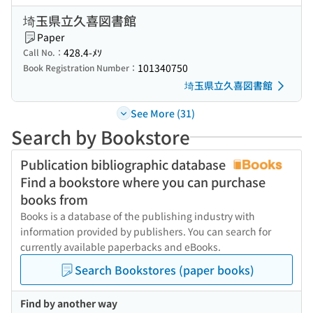
埼玉県立久喜図書館
Paper
428.4-ﾒｿ
Call No.：
101340750
Book Registration Number：
埼玉県立久喜図書館
See More (31)
Search by Bookstore
Publication bibliographic database
Find a bookstore where you can purchase
books from
Books is a database of the publishing industry with
information provided by publishers. You can search for
currently available paperbacks and eBooks.
Search Bookstores (paper books)
Find by another way