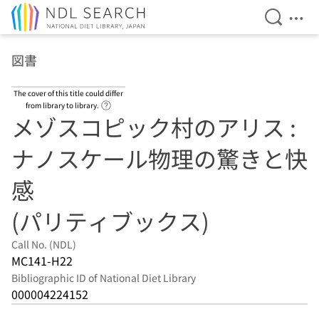
Open Se
Ope
Jump to main content
図書
The cover of this title could differ
Link to Help Page
from library to library.
メゾスコピック村のアリス :
ナノスケール物理の驚きと快
感
(パリティブックス)
Call No. (NDL)
MC141-H22
Bibliographic ID of National Diet Library
000004224152