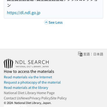
ン
https://dl.ndl.go.jp
See Less
言語：日本語
How to access the materials
Read materials via the Internet
Request a photocopy of the material
Read materials at the library
National Diet Library Home Page
Contact Us
News
Privacy Policy
Site Policy
© 2024- National Diet Library, Japan.