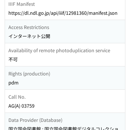
IIIF Manifest
https://dl.ndl.go.jp/api/iiif/12981360/manifest.json
Access Restrictions
インターネット公開
Availability of remote photoduplication service
不可
Rights (production)
pdm
Call No.
AG(A) 03759
Data Provider (Database)
国立国会図書館 : 国立国会図書館デジタルコレクショ