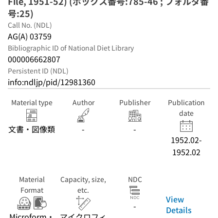
File, 1951-52) (ボックス番号:785-46 ; フォルダ番
号:25)
Call No. (NDL)
AG(A) 03759
Bibliographic ID of National Diet Library
000006662807
Persistent ID (NDL)
info:ndljp/pid/12981360
Material type
Author
Publisher
Publication
date
文書・図像類
-
-
1952.02-
1952.02
Material
Capacity, size,
NDC
Format
etc.
View
-
Details
Microform・
マイクロフィ