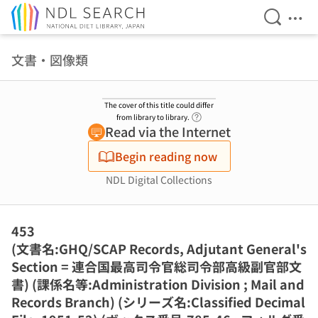
Open Se
Ope
Jump to main content
文書・図像類
The cover of this title could differ
Link to Help Page
from library to library.
Read via the Internet
Begin reading now
NDL Digital Collections
453
(文書名:GHQ/SCAP Records, Adjutant General's
Section = 連合国最高司令官総司令部高級副官部文
書) (課係名等:Administration Division ; Mail and
Records Branch) (シリーズ名:Classified Decimal