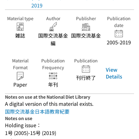
2019
Material type
Author
Publisher
Publication
date
雑誌
国際交流基金
国際交流基金
2005-2019
編
Material
Publication
Publication
Format
Frequency
View
Details
刊行終了
Paper
年刊
Notes on use at the National Diet Library
A digital version of this material exists.
国際交流基金日本語教育紀要
Notes on use
Holding issue：
1号 (2005)-15号 (2019)