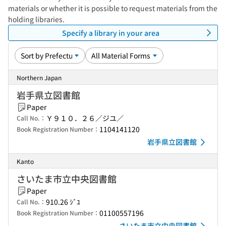
materials or whether it is possible to request materials from the
holding libraries.
Specify a library in your area
Northern Japan
岩手県立図書館
Paper
Ｙ９１０．２６／ジユ／
Call No.：
1104141120
Book Registration Number：
岩手県立図書館
Kanto
さいたま市立中央図書館
Paper
910.26 ｼﾞﾕ
Call No.：
01100557196
Book Registration Number：
さいたま市立中央図書館