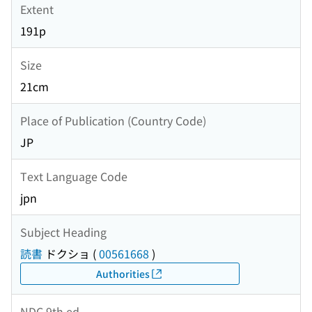
Extent
191p
Size
21cm
Place of Publication (Country Code)
JP
Text Language Code
jpn
Subject Heading
読書
ドクショ
(
00561668
)
Authorities
NDC 9th ed.