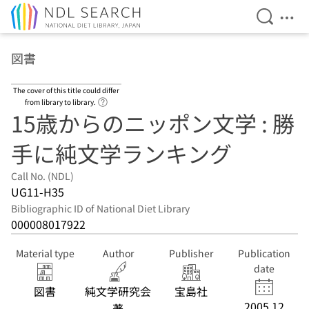
Open Se
Ope
Jump to main content
図書
The cover of this title could differ
Link to Help Page
from library to library.
15歳からのニッポン文学 : 勝
手に純文学ランキング
Call No. (NDL)
UG11-H35
Bibliographic ID of National Diet Library
000008017922
Material type
Author
Publisher
Publication
date
図書
純文学研究会
宝島社
2005.12
著