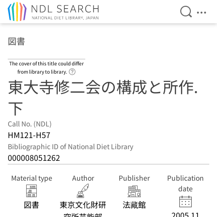
Open Se
Ope
Jump to main content
図書
The cover of this title could differ
Link to Help Page
from library to library.
東大寺修二会の構成と所作.
下
Call No. (NDL)
HM121-H57
Bibliographic ID of National Diet Library
000008051262
Material type
Author
Publisher
Publication
date
図書
東京文化財研
法藏館
2005.11
究所芸能部