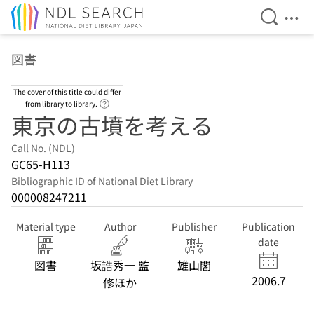
Open Se
Ope
Jump to main content
図書
The cover of this title could differ
Link to Help Page
from library to library.
東京の古墳を考える
Call No. (NDL)
GC65-H113
Bibliographic ID of National Diet Library
000008247211
Material type
Author
Publisher
Publication
date
図書
坂誥秀一 監
雄山閣
2006.7
修ほか