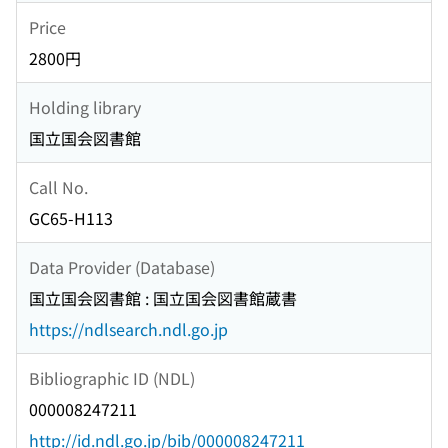
Price
2800円
Holding library
国立国会図書館
Call No.
GC65-H113
Data Provider (Database)
国立国会図書館 : 国立国会図書館蔵書
https://ndlsearch.ndl.go.jp
Bibliographic ID (NDL)
000008247211
http://id.ndl.go.jp/bib/000008247211