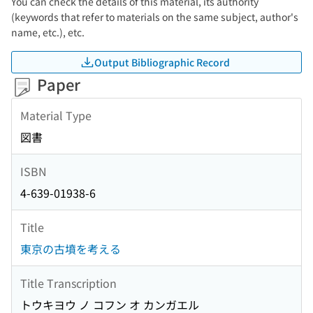
You can check the details of this material, its authority
(keywords that refer to materials on the same subject, author's
name, etc.), etc.
Output Bibliographic Record
Paper
Material Type
図書
ISBN
4-639-01938-6
Title
東京の古墳を考える
Title Transcription
トウキヨウ ノ コフン オ カンガエル