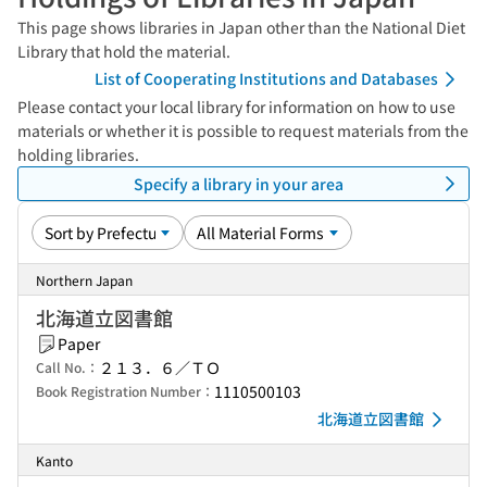
This page shows libraries in Japan other than the National Diet
Library that hold the material.
List of Cooperating Institutions and Databases
Please contact your local library for information on how to use
materials or whether it is possible to request materials from the
holding libraries.
Specify a library in your area
Northern Japan
北海道立図書館
Paper
２１３．６／ＴＯ
Call No.：
1110500103
Book Registration Number：
北海道立図書館
Kanto