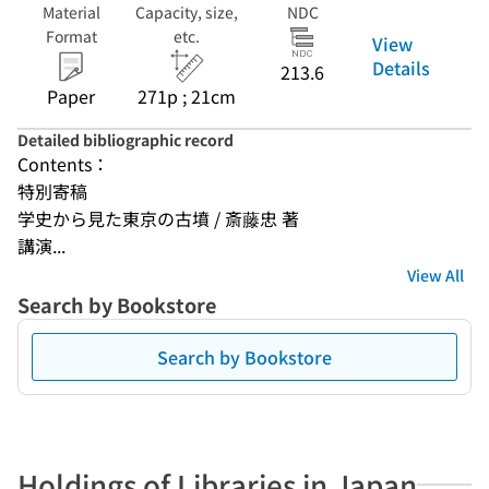
Material
Capacity, size,
NDC
Format
etc.
View
Details
213.6
Paper
271p ; 21cm
Detailed bibliographic record
Contents：
特別寄稿
学史から見た東京の古墳 / 斎藤忠 著
講演...
View All
Search by Bookstore
Search by Bookstore
Holdings of Libraries in Japan