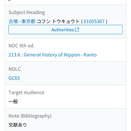
Subject Heading
古墳--東京都
コフン トウキョウト
(
01055367
)
Authorities
NDC 9th ed.
213.6 : General history of Nippon--Kanto
NDLC
GC65
Target Audience
一般
Note (Bibliography)
文献あり