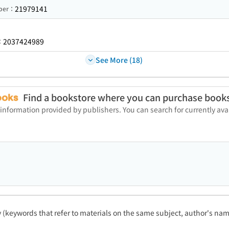
21979141
mber：
2037424989
：
See More (18)
Find a bookstore where you can purchase book
 information provided by publishers. You can search for currently a
ty (keywords that refer to materials on the same subject, author's name