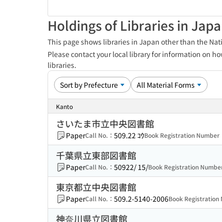
Holdings of Libraries in Jap
This page shows libraries in Japan other than the Nati
Please contact your local library for information on ho
libraries.
Kanto
さいたま市立中央図書館
Paper
509.22 ｺｳ
Call No.：
Book Registration Numbe
千葉県立東部図書館
Paper
50922/ 15/
Call No.：
Book Registration Numb
東京都立中央図書館
Paper
509.2-5140-2006
Call No.：
Book Registratio
神奈川県立図書館