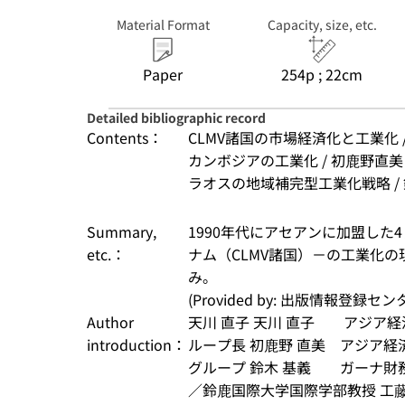
Material Format
Capacity, size, etc.
Paper
254p ; 22cm
Detailed bibliographic record
Contents：
CLMV諸国の市場経済化と工業化 /
カンボジアの工業化 / 初鹿野直美
ラオスの地域補完型工業化戦略 / 鈴
Summary,
1990年代にアセアンに加盟し
etc.：
ナム（CLMV諸国）－の工業化
み。
(Provided by: 出版情報登録セ
Author
天川 直子 天川 直子　　アジ
introduction：
ループ長 初鹿野 直美　アジア
グループ 鈴木 基義　　ガーナ
／鈴鹿国際大学国際学部教授 工