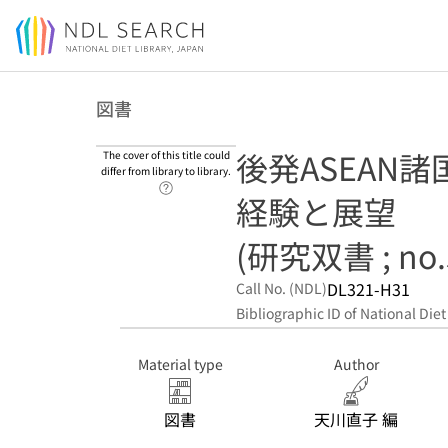
Jump to main content
図書
後発ASEAN諸
The cover of this title could
differ from library to library.
Link to Help Page
経験と展望
(研究双書 ; no.
DL321-H31
Call No. (NDL)
Bibliographic ID of National Diet
Material type
Author
図書
天川直子 編