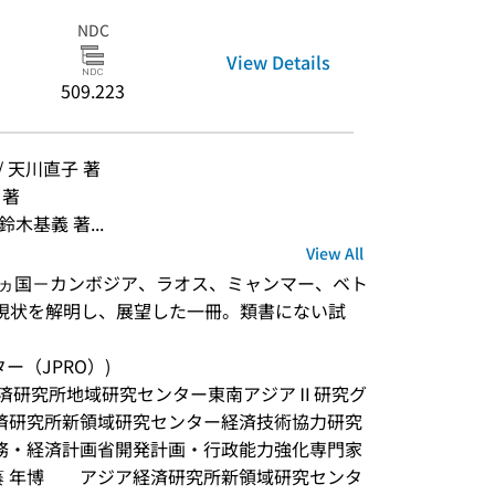
NDC
View Details
509.223
 天川直子 著
 著
木基義 著...
View All
た4ヵ国－カンボジア、ラオス、ミャンマー、ベト
の現状を解明し、展望した一冊。類書にない試
ンター（JPRO）)
ア経済研究所地域研究センター東南アジアⅡ研究グ
経済研究所新領域研究センター経済技術協力研究
財務・経済計画省開発計画・行政能力強化専門家
藤 年博　　アジア経済研究所新領域研究センタ