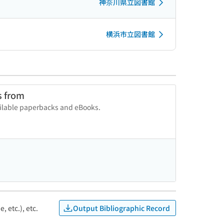
神奈川県立図書館
横浜市立図書館
s from
vailable paperbacks and eBooks.
Output Bibliographic Record
, etc.), etc.