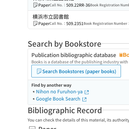
Paper
509.22RR-36
Call No.：
Book Registration Nu
横浜市立図書館
Paper
509.2351
Call No.：
Book Registration Number
Search by Bookstore
Publication bibliographic database
Books is a database of the publishing industry with
Search Bookstores (paper books)
Find by another way
Nihon no Furuhon-ya
Google Book Search
Bibliographic Record
You can check the details of this material, its authori
Paper