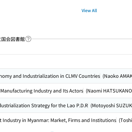
View All
：国立国会図書館
Link to Help Page
 keyword search of the table of contents
nomy and Industrialization in CLMV Countries
(Naoko AMAK
 Manufacturing Industry and Its Actors
(Naomi HATSUKANO
trialization Strategy for the Lao P.D.R
(Motoyoshi SUZUK
 Industry in Myanmar: Market, Firms and Institutions
(Tosh