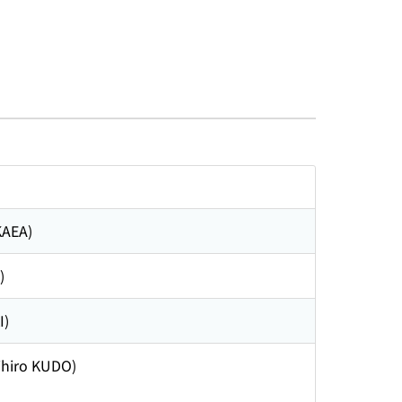
AEA)
)
I)
ihiro KUDO)