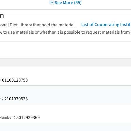
See More (55)
an
List of Cooperating Inst
onal Diet Library that hold the material.
w to use materials or whether it is possible to request materials from
01100128758
r：
2101970533
er：
5012929369
n Number：