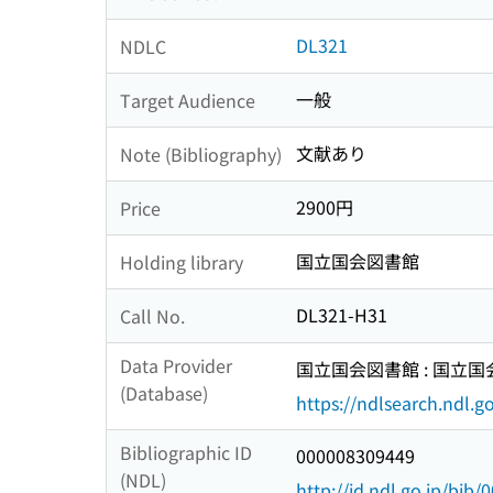
DL321
NDLC
一般
Target Audience
文献あり
Note (Bibliography)
2900円
Price
国立国会図書館
Holding library
DL321-H31
Call No.
Data Provider
国立国会図書館 : 国立
(Database)
https://ndlsearch.ndl.go
Bibliographic ID
000008309449
(NDL)
http://id.ndl.go.jp/bib