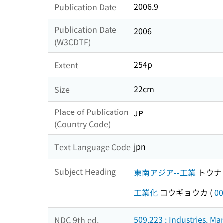
2006.9
Publication Date
Publication Date
2006
(W3CDTF)
254p
Extent
22cm
Size
Place of Publication
JP
(Country Code)
jpn
Text Language Code
Subject Heading
東南アジア--工業
トウナ
工業化
コウギョウカ
(
00
509.223 : Industries. Ma
NDC 9th ed.