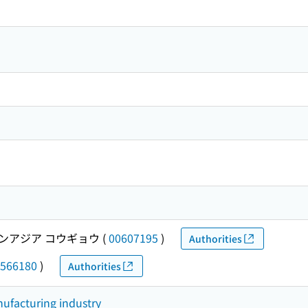
ンアジア コウギョウ
(
00607195
)
Authorities
566180
)
Authorities
nufacturing industry