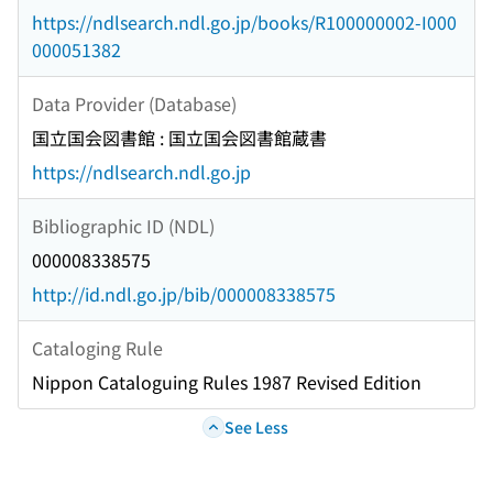
https://ndlsearch.ndl.go.jp/books/R100000002-I000
000051382
Data Provider (Database)
国立国会図書館 : 国立国会図書館蔵書
https://ndlsearch.ndl.go.jp
Bibliographic ID (NDL)
000008338575
http://id.ndl.go.jp/bib/000008338575
Cataloging Rule
Nippon Cataloguing Rules 1987 Revised Edition
See Less