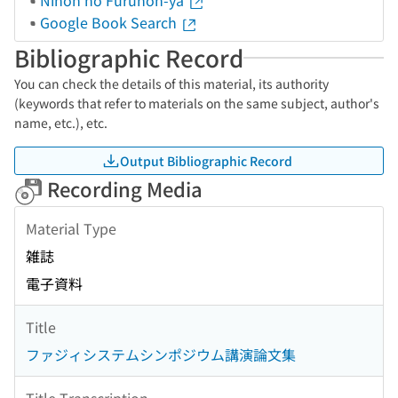
Nihon no Furuhon-ya
Google Book Search
Bibliographic Record
You can check the details of this material, its authority
(keywords that refer to materials on the same subject, author's
name, etc.), etc.
Output Bibliographic Record
Recording Media
Material Type
雑誌
電子資料
Title
ファジィシステムシンポジウム講演論文集
Title Transcription