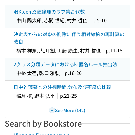
弱Kleene3値論理のラフ集合代数
中山 陽太郎, 赤間 世紀, 村井 哲也
p.5-10
決定表からの対象の削除に伴う相対縮約の再計算の
改良
橋本 祥奈, 大川 創, 工藤 康生, 村井 哲也
p.11-15
2クラス分類データにおけるk-匿名ルール抽出法
中條 太壱, 乾口 雅弘
p.16-20
日中と薄暮との注視時間,分布及び密度の比較
稲月 槙, 野本 弘平
p.21-25
See More (142)
Search by Bookstore