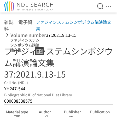
Open Se
Ope
Jump to main content
雑誌 電子資
ファジィシステムシンポジウム講演論文
料
集
Volume number
37:2021.9.13-15
ファジィシステム
シンポジウム講演
ファジィシステムシンポジウ
論文集
37:2021.9.13-15
ム講演論文集
37:2021.9.13-15
Call No. (NDL)
YH247-544
Bibliographic ID of National Diet Library
000008338575
Material type
Author
Publisher
Publication