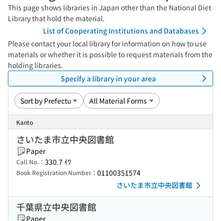
This page shows libraries in Japan other than the National Diet
Library that hold the material.
List of Cooperating Institutions and Databases
Please contact your local library for information on how to use
materials or whether it is possible to request materials from the
holding libraries.
Specify a library in your area
Kanto
さいたま市立中央図書館
Paper
330.7 ｲﾜ
Call No.：
01100351574
Book Registration Number：
さいたま市立中央図書館
千葉県立中央図書館
Paper