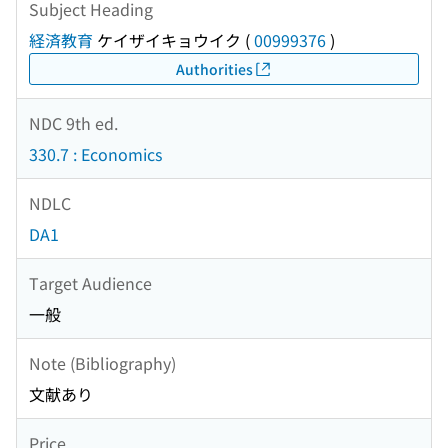
Subject Heading
経済教育
ケイザイキョウイク
(
00999376
)
Authorities
NDC 9th ed.
330.7 : Economics
NDLC
DA1
Target Audience
一般
Note (Bibliography)
文献あり
Price