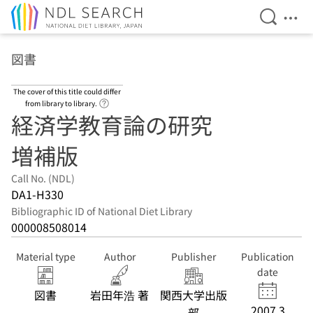
Open Se
Ope
Jump to main content
図書
The cover of this title could differ
Link to Help Page
from library to library.
経済学教育論の研究
増補版
Call No. (NDL)
DA1-H330
Bibliographic ID of National Diet Library
000008508014
Material type
Author
Publisher
Publication
date
図書
岩田年浩 著
関西大学出版
2007.3
部