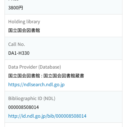
3800円
Holding library
国立国会図書館
Call No.
DA1-H330
Data Provider (Database)
国立国会図書館 : 国立国会図書館蔵書
https://ndlsearch.ndl.go.jp
Bibliographic ID (NDL)
000008508014
http://id.ndl.go.jp/bib/000008508014