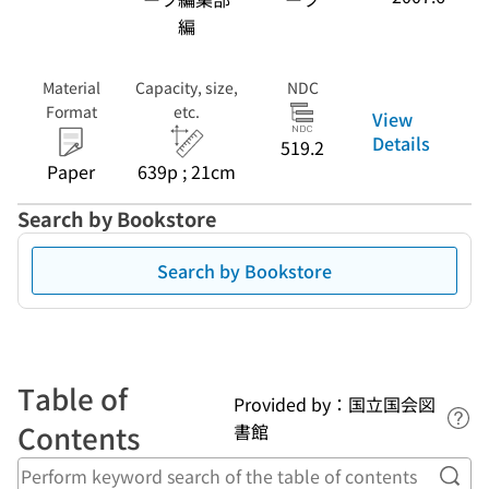
編
Material
Capacity, size,
NDC
Format
etc.
View
Details
519.2
Paper
639p ; 21cm
Search by Bookstore
Search by Bookstore
Table of
Provided by：国立国会図
Lin
Contents
書館
Perf