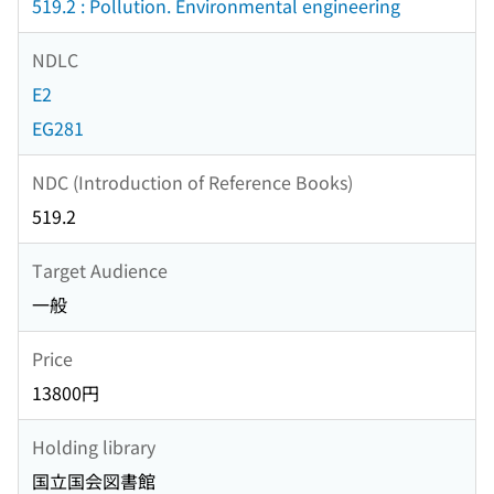
519.2 : Pollution. Environmental engineering
NDLC
E2
EG281
NDC (Introduction of Reference Books)
519.2
Target Audience
一般
Price
13800円
Holding library
国立国会図書館