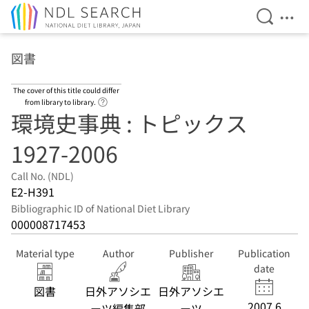
Open Se
Ope
Jump to main content
図書
The cover of this title could differ
Link to Help Page
from library to library.
環境史事典 : トピックス
1927-2006
Call No. (NDL)
E2-H391
Bibliographic ID of National Diet Library
000008717453
Material type
Author
Publisher
Publication
date
図書
日外アソシエ
日外アソシエ
2007.6
ーツ編集部
ーツ