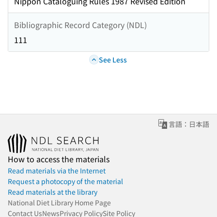
Nippon Cataloguing Rules 1987 Revised Edition
Bibliographic Record Category (NDL)
111
See Less
言語：日本語
How to access the materials
Read materials via the Internet
Request a photocopy of the material
Read materials at the library
National Diet Library Home Page
Contact Us
News
Privacy Policy
Site Policy