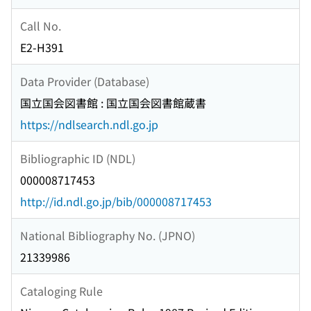
Call No.
E2-H391
Data Provider (Database)
国立国会図書館 : 国立国会図書館蔵書
https://ndlsearch.ndl.go.jp
Bibliographic ID (NDL)
000008717453
http://id.ndl.go.jp/bib/000008717453
National Bibliography No. (JPNO)
21339986
Cataloging Rule