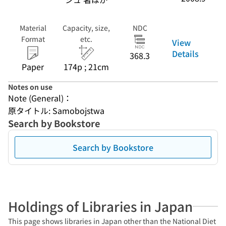
Material
Capacity, size,
NDC
Format
etc.
View
Details
368.3
Paper
174p ; 21cm
Notes on use
Note (General)：
原タイトル: Samobojstwa
Search by Bookstore
Search by Bookstore
Holdings of Libraries in Japan
This page shows libraries in Japan other than the National Diet