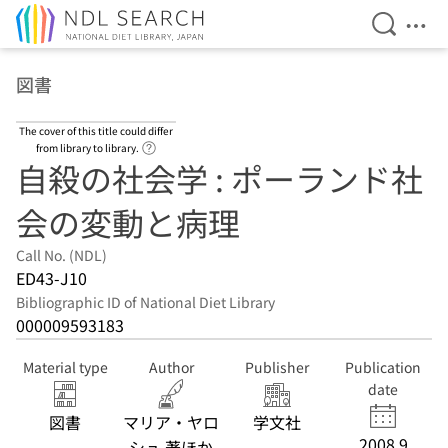
Open Se
Ope
Jump to main content
図書
The cover of this title could differ
Link to Help Page
from library to library.
自殺の社会学 : ポーランド社
会の変動と病理
Call No. (NDL)
ED43-J10
Bibliographic ID of National Diet Library
000009593183
Material type
Author
Publisher
Publication
date
図書
マリア・ヤロ
学文社
2008.9
シュ 著ほか