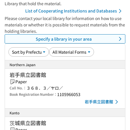
Library that hold the material.
List of Cooperating Institutions and Databases
Please contact your local library for information on how to use
materials or whether it is possible to request materials from the
holding libraries.
Specify a library in your area
Northern Japan
岩手県立図書館
Paper
３６８．３／ヤロ／
Call No.：
1105966053
Book Registration Number：
岩手県立図書館
Kanto
茨城県立図書館
Paper