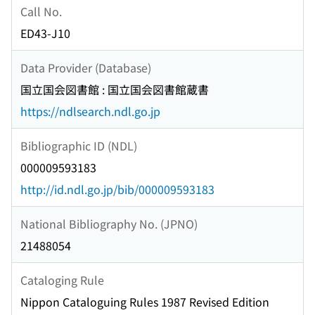
Call No.
ED43-J10
Data Provider (Database)
国立国会図書館 : 国立国会図書館蔵書
https://ndlsearch.ndl.go.jp
Bibliographic ID (NDL)
000009593183
http://id.ndl.go.jp/bib/000009593183
National Bibliography No. (JPNO)
21488054
Cataloging Rule
Nippon Cataloguing Rules 1987 Revised Edition