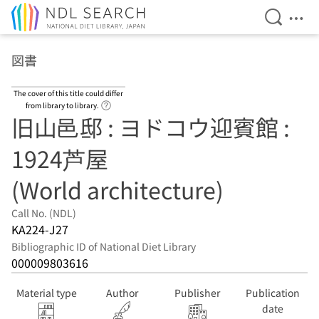
Open Se
Ope
Jump to main content
図書
The cover of this title could differ
Link to Help Page
from library to library.
旧山邑邸 : ヨドコウ迎賓館 :
1924芦屋
(World architecture)
Call No. (NDL)
KA224-J27
Bibliographic ID of National Diet Library
000009803616
Material type
Author
Publisher
Publication
date