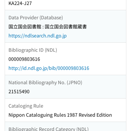
KA224-J27
Data Provider (Database)
国立国会図書館 : 国立国会図書館蔵書
https://ndlsearch.ndl.go.jp
Bibliographic ID (NDL)
000009803616
http://id.ndl.go.jp/bib/000009803616
National Bibliography No. (JPNO)
21515490
Cataloging Rule
Nippon Cataloguing Rules 1987 Revised Edition
Bibliographic Record Category (NDL)