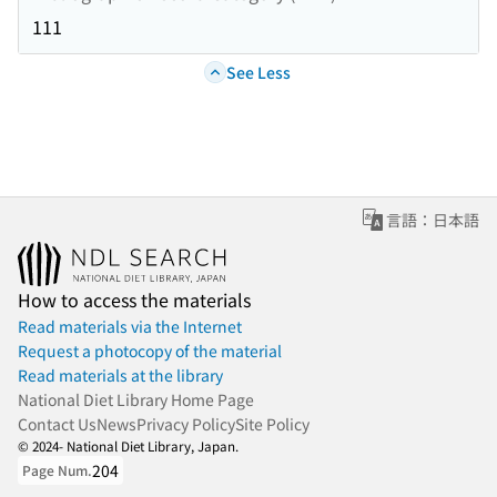
111
See Less
言語：日本語
How to access the materials
Read materials via the Internet
Request a photocopy of the material
Read materials at the library
National Diet Library Home Page
Contact Us
News
Privacy Policy
Site Policy
© 2024- National Diet Library, Japan.
204
Page Num.