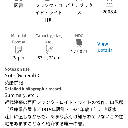
図書
フランク・ロ
バナナブック
2008.4
イド・ライト
ス
[作]
Material
Capacity, size,
NDC
Format
etc.
View
Details
527.021
Paper
63p ; 21cm
Notes on use
Note (General)：
英語併記
Detailed bibliographic record
Summary, etc.：
近代建築の巨匠フランク・ロイド・ライトの傑作、山邑邸
（兵庫県芦屋市／1918年設計・1924年竣工）。『落水
荘』に伍しながらも、あまり広くは知られていないこの住
宅をあますことなく紹介する唯一の書。
