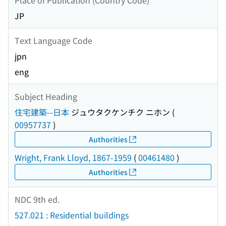
JP
Text Language Code
jpn
eng
Subject Heading
住宅建築--日本
ジュウタクケンチク ニホン
(
00957737
)
Authorities
Wright, Frank Lloyd, 1867-1959
(
00461480
)
Authorities
NDC 9th ed.
527.021 : Residential buildings