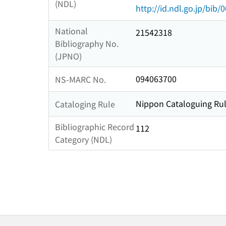
(NDL)
http://id.ndl.go.jp/bib
National
21542318
Bibliography No.
(JPNO)
094063700
NS-MARC No.
Nippon Cataloguing Rul
Cataloging Rule
Bibliographic Record
112
Category (NDL)