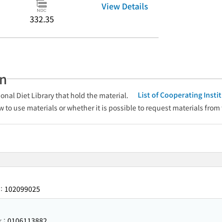
View Details
332.35
an
List of Cooperating Inst
onal Diet Library that hold the material.
w to use materials or whether it is possible to request materials from
102099025
r：
0106113882
er：