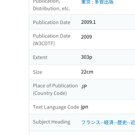
Publication,
東京 : 多賀出版
Distribution, etc.
2009.1
Publication Date
Publication Date
2009
(W3CDTF)
303p
Extent
22cm
Size
Place of Publication
JP
(Country Code)
jpn
Text Language Code
Subject Heading
フランス--経済--歴史--