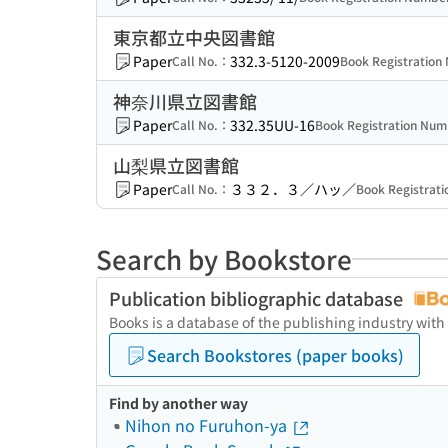
東京都立中央図書館
Paper
332.3-5120-2009
Call No.：
Book Registratio
神奈川県立図書館
Paper
332.35UU-16
Call No.：
Book Registration Nu
山梨県立図書館
Paper
３３２．３／ハッ／
Call No.：
Book Registrat
Search by Bookstore
Publication bibliographic database
Books is a database of the publishing industry with
Search Bookstores (paper books)
Find by another way
Nihon no Furuhon-ya