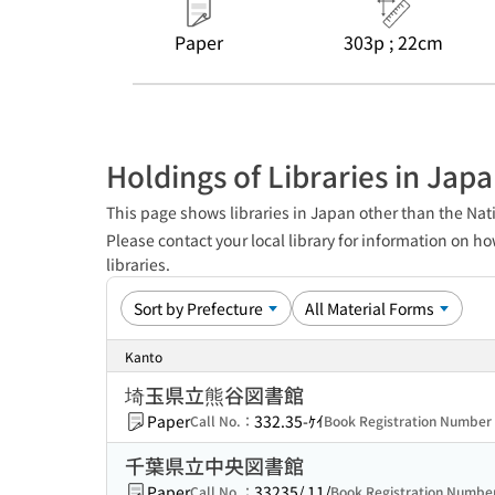
Paper
303p ; 22cm
Holdings of Libraries in Jap
This page shows libraries in Japan other than the Nati
Please contact your local library for information on ho
libraries.
Kanto
埼玉県立熊谷図書館
Paper
332.35-ｹｲ
Call No.：
Book Registration Numbe
千葉県立中央図書館
Paper
33235/ 11/
Call No.：
Book Registration Numb