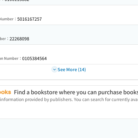
5016167257
n Number：
22268098
mber：
0105384564
ion Number：
See More (14)
Find a bookstore where you can purchase book
 information provided by publishers. You can search for currently a