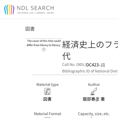
Jump to main content
図書
経済史上のフ
The cover of this title could
differ from library to library.
Link to Help Page
代
DC423-J1
Call No. (NDL)
Bibliographic ID of National Diet
Material type
Author
図書
服部春彦 著
Material Format
Capacity, size, etc.