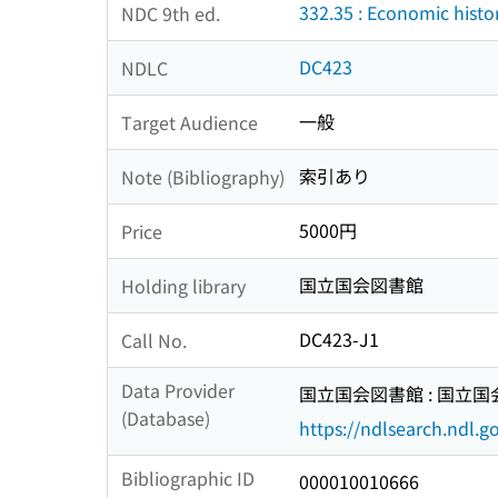
332.35 : Economic histo
NDC 9th ed.
DC423
NDLC
一般
Target Audience
索引あり
Note (Bibliography)
5000円
Price
国立国会図書館
Holding library
DC423-J1
Call No.
Data Provider
国立国会図書館 : 国立
(Database)
https://ndlsearch.ndl.go
Bibliographic ID
000010010666