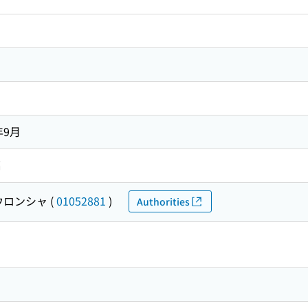
年9月
編
ウロンシャ
(
01052881
)
Authorities