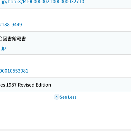
go.jp/books/R100000002-I000000032710
n/2188-9449
国会図書館蔵書
.jp
/000010553081
es 1987 Revised Edition
See Less