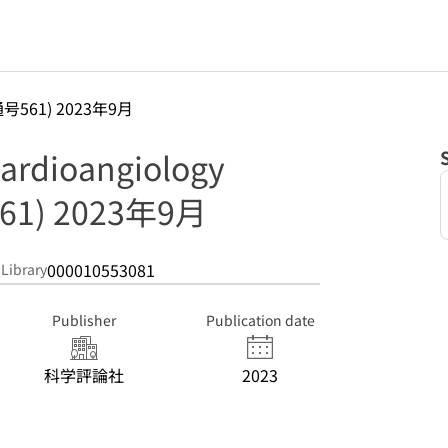
号561) 2023年9月
dioangiology
1) 2023年9月
000010553081
 Library
Publisher
Publication date
科学評論社
2023