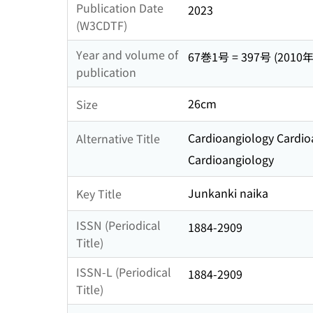
Publication Date
2023
(W3CDTF)
Year and volume of
67巻1号 = 397号 (2010
publication
26cm
Size
Cardioangiology Cardio
Alternative Title
Cardioangiology
Junkanki naika
Key Title
ISSN (Periodical
1884-2909
Title)
ISSN-L (Periodical
1884-2909
Title)