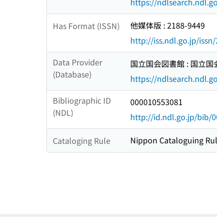
https://ndlsearch.ndl.
他媒体版 : 2188-9449
Has Format (ISSN)
http://iss.ndl.go.jp/iss
Data Provider
国立国会図書館 : 国立
(Database)
https://ndlsearch.ndl.go
Bibliographic ID
000010553081
(NDL)
http://id.ndl.go.jp/bib
Nippon Cataloguing Rul
Cataloging Rule