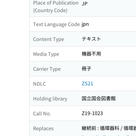
Place of Publication
JP
(Country Code)
jpn
Text Language Code
テキスト
Content Type
機器不用
Media Type
冊子
Carrier Type
ZS21
NDLC
国立国会図書館
Holding library
Z19-1023
Call No.
継続前 : 循環器科 / 循環器
Replaces