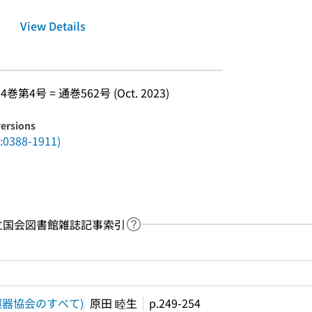
View Details
4巻第4号 = 通巻562号 (Oct. 2023)
versions
88-1911)
y：国立国会図書館雑誌記事索引
Link to Help Page
 keyword search of the table of contents
環器協会のすべて)
原田 睦生
p.249-254