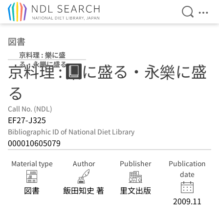
Open Se
Ope
Jump to main content
図書
京料理 : 樂に盛
る・永樂に盛る
京料理 : 樂に盛る・永樂に盛
る
Call No. (NDL)
EF27-J325
Bibliographic ID of National Diet Library
000010605079
Material type
Author
Publisher
Publication
date
図書
飯田知史 著
里文出版
2009.11