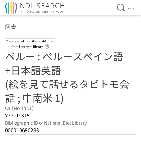
Open Se
Ope
Jump to main content
図書
The cover of this title could differ
Link to Help Page
from library to library.
ペルー : ペルースペイン語
+日本語英語
(絵を見て話せるタビトモ会
話 ; 中南米 1)
Call No. (NDL)
Y77-J4315
Bibliographic ID of National Diet Library
000010680283