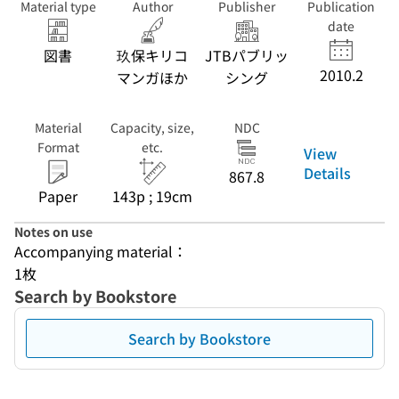
Material type
Author
Publisher
Publication
date
図書
玖保キリコ
JTBパブリッ
2010.2
マンガほか
シング
Material
Capacity, size,
NDC
Format
etc.
View
Details
867.8
Paper
143p ; 19cm
Notes on use
Accompanying material：
1枚
Search by Bookstore
Search by Bookstore