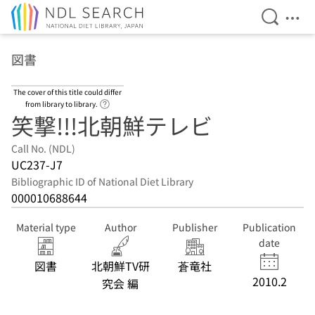
Open Se
Ope
Jump to main content
図書
The cover of this title could differ
Link to Help Page
from library to library.
笑撃!!!北朝鮮テレビ
Call No. (NDL)
UC237-J7
Bibliographic ID of National Diet Library
000010688644
Material type
Author
Publisher
Publication
date
図書
北朝鮮TV研
蒼竜社
2010.2
究会 編