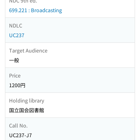
NDC 9th ed.
699.221 : Broadcasting
NDLC
UC237
Target Audience
一般
Price
1200円
Holding library
国立国会図書館
Call No.
UC237-J7