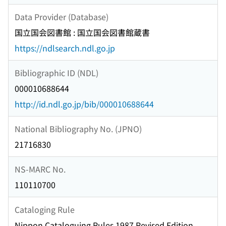
Data Provider (Database)
国立国会図書館 : 国立国会図書館蔵書
https://ndlsearch.ndl.go.jp
Bibliographic ID (NDL)
000010688644
http://id.ndl.go.jp/bib/000010688644
National Bibliography No. (JPNO)
21716830
NS-MARC No.
110110700
Cataloging Rule
Nippon Cataloguing Rules 1987 Revised Edition