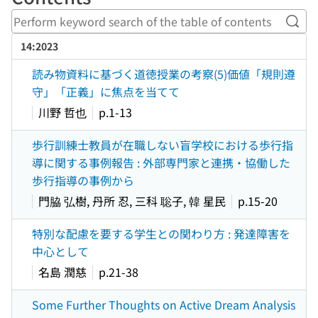
Perf
14:2023
読み物資料に基づく道徳授業の考察(5)価値「規則遵
守」「正義」に焦点を当てて
川野 哲也
p.1-13
歩行訓練士教員が在職しない盲学校における歩行指
導に関する事例報告 : 外部専門家と連携・協働した
歩行指導の事例から
門脇 弘樹, 丹所 忍, 三科 聡子, 韓 星民
p.15-20
特別な配慮を要する学生との関わり方 : 発達障害を
中心として
名島 潤慈
p.21-38
Some Further Thoughts on Active Dream Analysis