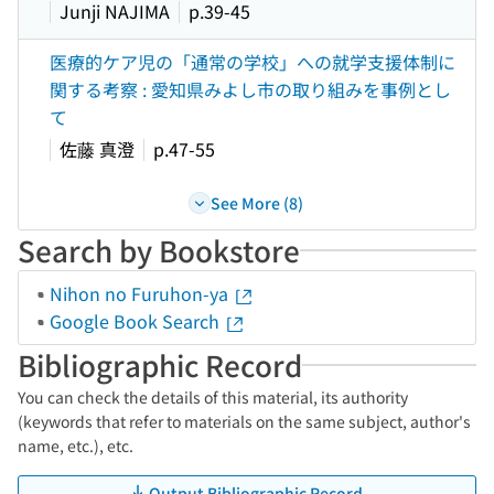
Junji NAJIMA
p.39-45
医療的ケア児の「通常の学校」への就学支援体制に
関する考察 : 愛知県みよし市の取り組みを事例とし
て
佐藤 真澄
p.47-55
See More (8)
Search by Bookstore
Nihon no Furuhon-ya
Google Book Search
Bibliographic Record
You can check the details of this material, its authority
(keywords that refer to materials on the same subject, author's
name, etc.), etc.
Output Bibliographic Record