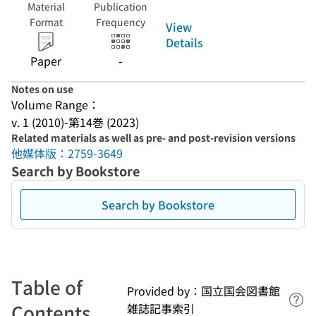
Material
Publication
Format
Frequency
View
Details
Paper
-
Notes on use
Volume Range：
v. 1 (2010)-第14巻 (2023)
Related materials as well as pre- and post-revision versions
他媒体版：2759-3649
Search by Bookstore
Search by Bookstore
Table of
Provided by：国立国会図書館
Lin
Contents
雑誌記事索引