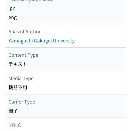
jpn
eng
Alias of Author
Yamaguchi Gakugei University
Content Type
テキスト
Media Type
機器不用
Carrier Type
冊子
NDLC