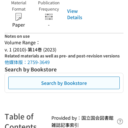
Material
Publication
Format
Frequency
View
Details
Paper
-
Notes on use
Volume Range：
v. 1 (2010)-第14巻 (2023)
Related materials as well as pre- and post-revision versions
他媒体版：2759-3649
Search by Bookstore
Search by Bookstore
Table of
Provided by：国立国会図書館
Lin
Contents
雑誌記事索引