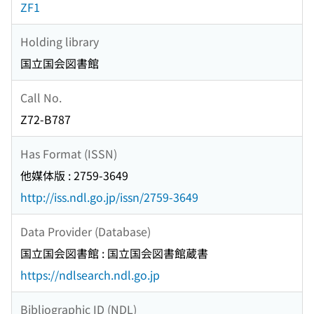
ZF1
Holding library
国立国会図書館
Call No.
Z72-B787
Has Format (ISSN)
他媒体版 : 2759-3649
http://iss.ndl.go.jp/issn/2759-3649
Data Provider (Database)
国立国会図書館 : 国立国会図書館蔵書
https://ndlsearch.ndl.go.jp
Bibliographic ID (NDL)