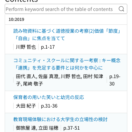
Perf
10:2019
読み物資料に基づく道徳授業の考察(2)価値「節度」
「自由」に焦点を当てて
川野 哲也
p.1-17
コミュニティ・スクールに関する一考察 : キー概念
「連携」を充足する要件とは何かを中心に
田代 直人, 佐藤 真澄, 川野 哲也, 田村 知津
p.19-
子, 尾﨑 敬子
30
保育者の用いた笑いと幼児の反応
大田 紀子
p.31-36
教育現場体験における大学生の立場性の検討
御旅屋 達, 立田 瑞穂
p.37-51