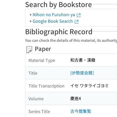
Search by Bookstore
Nihon no Furuhon-ya
Google Book Search
Bibliographic Record
You can check the details of this material, its authori
Paper
和古書・漢籍
Material Type
[伊勢度会暦]
Title
イセ ワタライゴヨミ
Title Transcription
慶應4
Volume
古今暦集覧
Series Title