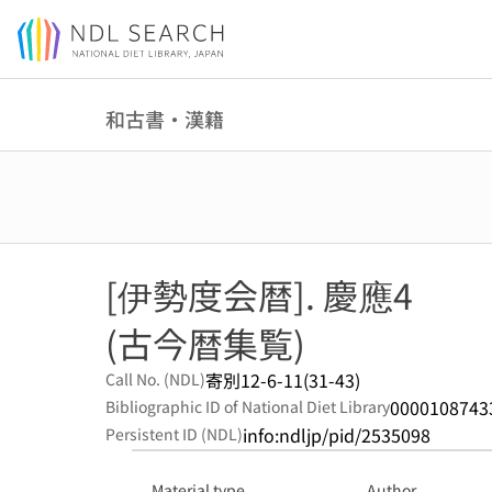
Jump to main content
和古書・漢籍
[伊勢度会暦]. 慶應4
(古今暦集覧)
寄別12-6-11(31-43)
Call No. (NDL)
0000108743
Bibliographic ID of National Diet Library
info:ndljp/pid/2535098
Persistent ID (NDL)
Material type
Author