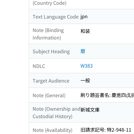
(Country Code)
jpn
Text Language Code
Note (Binding
和装
Information)
暦
Subject Heading
W383
NDLC
一般
Target Audience
刷り題簽書名: 慶應四戊
Note (General)
Note (Ownership and
新城文庫
Custodial History)
旧請求記号: 特2-948-11
Note (Availability)