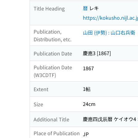
暦
レキ
Title Heading
https://kokusho.nijl.ac
Publication,
山田 (伊勢) : 山口右兵衛
Distribution, etc.
慶應3 [1867]
Publication Date
Publication Date
1867
(W3CDTF)
1帖
Extent
24cm
Size
慶應四戊辰暦 ケイオウ4
Additional Title
Place of Publication
JP