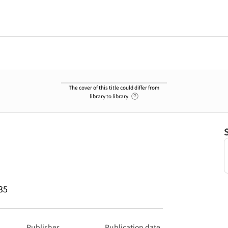
The cover of this title could differ from
Link to Help Page
library to library.
35
Publisher
Publication date