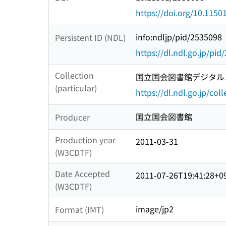
https://doi.org/10.115
info:ndljp/pid/2535098
Persistent ID (NDL)
https://dl.ndl.go.jp/pi
Collection
国立国会図書館デジタルコ
(particular)
https://dl.ndl.go.jp/col
国立国会図書館
Producer
Production year
2011-03-31
(W3CDTF)
Date Accepted
2011-07-26T19:41:28+0
(W3CDTF)
image/jp2
Format (IMT)