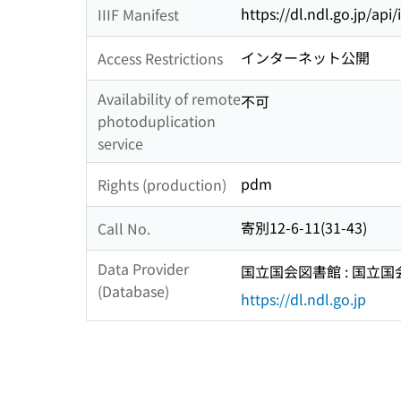
https://dl.ndl.go.jp/api
IIIF Manifest
インターネット公開
Access Restrictions
Availability of remote
不可
photoduplication
service
pdm
Rights (production)
寄別12-6-11(31-43)
Call No.
Data Provider
国立国会図書館 : 国立
(Database)
https://dl.ndl.go.jp