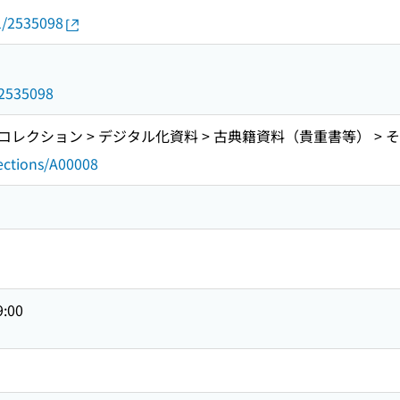
01/2535098
d/2535098
レクション > デジタル化資料 > 古典籍資料（貴重書等） > 
lections/A00008
9:00