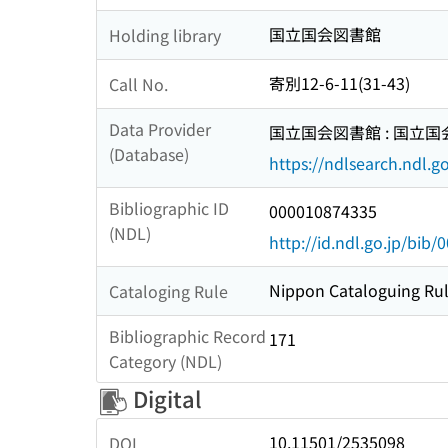
国立国会図書館
Holding library
寄別12-6-11(31-43)
Call No.
Data Provider
国立国会図書館 : 国立
(Database)
https://ndlsearch.ndl.go
Bibliographic ID
000010874335
(NDL)
http://id.ndl.go.jp/bib
Nippon Cataloguing Rul
Cataloging Rule
Bibliographic Record
171
Category (NDL)
Digital
10.11501/2535098
DOI