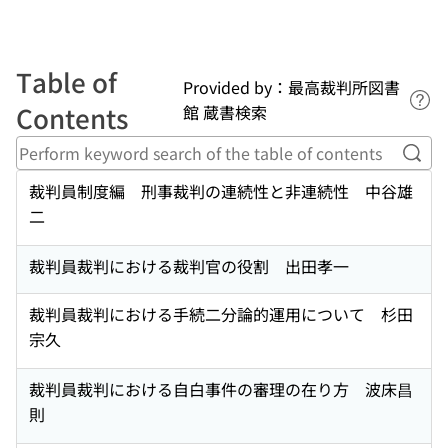
Table of
Provided by：最高裁判所図書
Lin
Contents
館 蔵書検索
Perf
裁判員制度編 刑事裁判の連続性と非連続性 中谷雄
二
裁判員裁判における裁判官の役割 出田孝一
裁判員裁判における手続二分論的運用について 杉田
宗久
裁判員裁判における自白事件の審理の在り方 波床昌
則