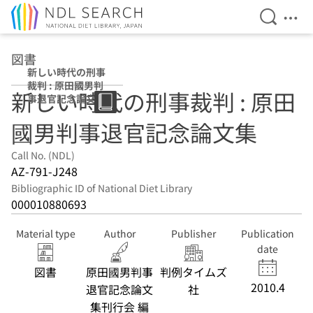
Open Se
Ope
Jump to main content
図書
新しい時代の刑事
裁判 : 原田國男判
新しい時代の刑事裁判 : 原田
事退官記念論文集
國男判事退官記念論文集
Call No. (NDL)
AZ-791-J248
Bibliographic ID of National Diet Library
000010880693
Material type
Author
Publisher
Publication
date
図書
原田國男判事
判例タイムズ
2010.4
退官記念論文
社
集刊行会 編