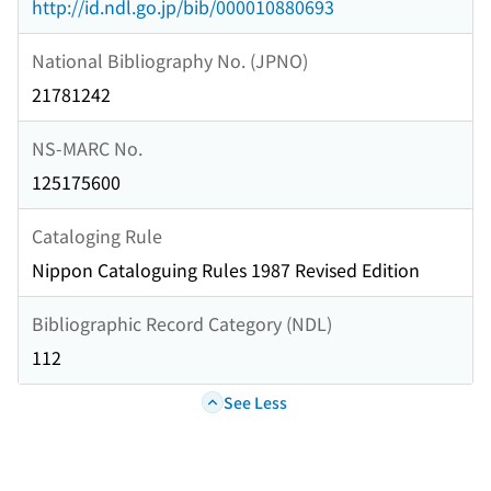
http://id.ndl.go.jp/bib/000010880693
National Bibliography No. (JPNO)
21781242
NS-MARC No.
125175600
Cataloging Rule
Nippon Cataloguing Rules 1987 Revised Edition
Bibliographic Record Category (NDL)
112
See Less