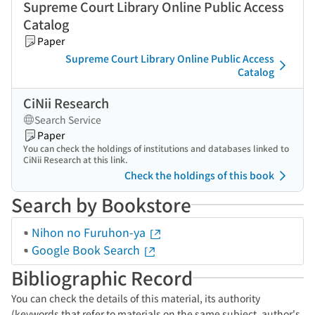
Supreme Court Library Online Public Access
Catalog
Paper
Supreme Court Library Online Public Access
Catalog
CiNii Research
Search Service
Paper
You can check the holdings of institutions and databases linked to
CiNii Research at this link.
Check the holdings of this book
Search by Bookstore
Nihon no Furuhon-ya
Google Book Search
Bibliographic Record
You can check the details of this material, its authority
(keywords that refer to materials on the same subject, author's