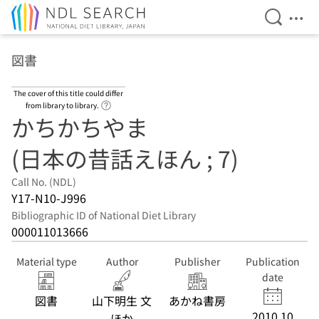
Open Se
Ope
Jump to main content
図書
The cover of this title could differ
Link to Help Page
from library to library.
かちかちやま
(日本の昔話えほん ; 7)
Call No. (NDL)
Y17-N10-J996
Bibliographic ID of National Diet Library
000011013666
Material type
Author
Publisher
Publication
date
図書
山下明生 文
あかね書房
2010.10
ほか