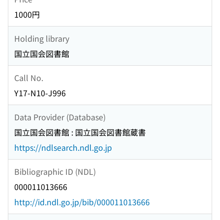
1000円
Holding library
国立国会図書館
Call No.
Y17-N10-J996
Data Provider (Database)
国立国会図書館 : 国立国会図書館蔵書
https://ndlsearch.ndl.go.jp
Bibliographic ID (NDL)
000011013666
http://id.ndl.go.jp/bib/000011013666