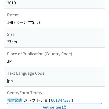
2010
Extent
1冊 (ページ付なし)
Size
27cm
Place of Publication (Country Code)
JP
Text Language Code
jpn
Genre/Form Terms
児童図書
ジドウ トショ
(
001347327
)
Authorities