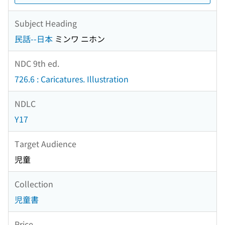
Subject Heading
民話--日本
ミンワ ニホン
NDC 9th ed.
726.6 : Caricatures. Illustration
NDLC
Y17
Target Audience
児童
Collection
児童書
Price