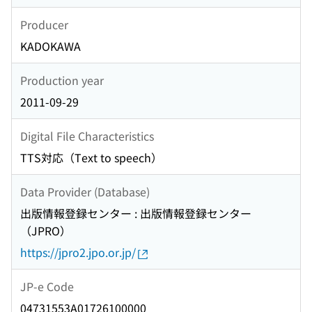
Producer
KADOKAWA
Production year
2011-09-29
Digital File Characteristics
TTS対応（Text to speech）
Data Provider (Database)
出版情報登録センター : 出版情報登録センター
（JPRO）
https://jpro2.jpo.or.jp/
JP-e Code
04731553A01726100000