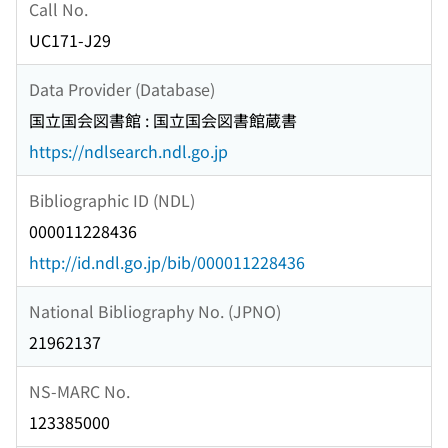
Call No.
UC171-J29
Data Provider (Database)
国立国会図書館 : 国立国会図書館蔵書
https://ndlsearch.ndl.go.jp
Bibliographic ID (NDL)
000011228436
http://id.ndl.go.jp/bib/000011228436
National Bibliography No. (JPNO)
21962137
NS-MARC No.
123385000