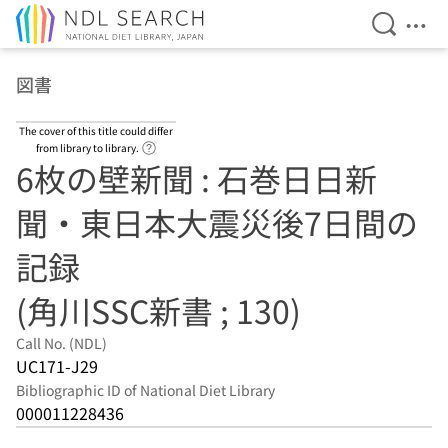
Open Se
Ope
Jump to main content
図書
The cover of this title could differ
Link to Help Page
from library to library.
6枚の壁新聞 : 石巻日日新
聞・東日本大震災後7日間の
記録
(角川SSC新書 ; 130)
Call No. (NDL)
UC171-J29
Bibliographic ID of National Diet Library
000011228436