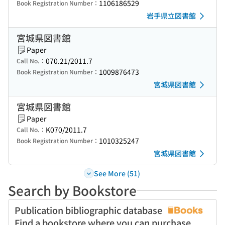
1106186529
Book Registration Number：
岩手県立図書館
宮城県図書館
Paper
070.21/2011.7
Call No.：
1009876473
Book Registration Number：
宮城県図書館
宮城県図書館
Paper
K070/2011.7
Call No.：
1010325247
Book Registration Number：
宮城県図書館
See More (51)
Search by Bookstore
Publication bibliographic database
Find a bookstore where you can purchase