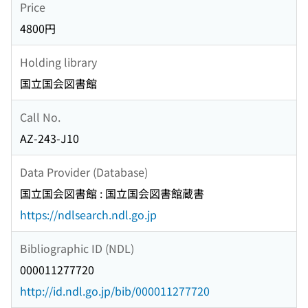
Price
4800円
Holding library
国立国会図書館
Call No.
AZ-243-J10
Data Provider (Database)
国立国会図書館 : 国立国会図書館蔵書
https://ndlsearch.ndl.go.jp
Bibliographic ID (NDL)
000011277720
http://id.ndl.go.jp/bib/000011277720