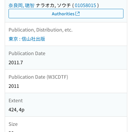
奈良岡, 聰智
ナラオカ, ソウチ
(
01058015
)
Authorities
Publication, Distribution, etc.
東京 : 信山社出版
Publication Date
2011.7
Publication Date (W3CDTF)
2011
Extent
424, 4p
Size