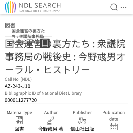
Open Se
Ope
Jump to main content
図書
国会運営の裏方た
ち : 衆議院事務局
国会運営の裏方たち : 衆議院
の戦後史 : 今野彧
男オーラル・ヒス
事務局の戦後史 : 今野彧男オ
トリー
ーラル・ヒストリー
Call No. (NDL)
AZ-243-J10
Bibliographic ID of National Diet Library
000011277720
Material type
Author
Publisher
Publication
date
図書
今野彧男 著
信山社出版