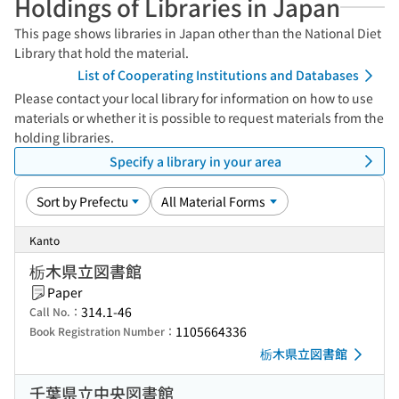
Holdings of Libraries in Japan
This page shows libraries in Japan other than the National Diet
Library that hold the material.
List of Cooperating Institutions and Databases
Please contact your local library for information on how to use
materials or whether it is possible to request materials from the
holding libraries.
Specify a library in your area
Kanto
栃木県立図書館
Paper
314.1-46
Call No.：
1105664336
Book Registration Number：
栃木県立図書館
千葉県立中央図書館