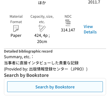
2011.7
ほか
Material
Capacity, size,
NDC
Format
etc.
View
314.147
Details
Paper
424, 4p ;
20cm
Detailed bibliographic record
Summary, etc.：
当事者に直接インタビューした貴重な記録
(Provided by: 出版情報登録センター（JPRO）)
Search by Bookstore
Search by Bookstore