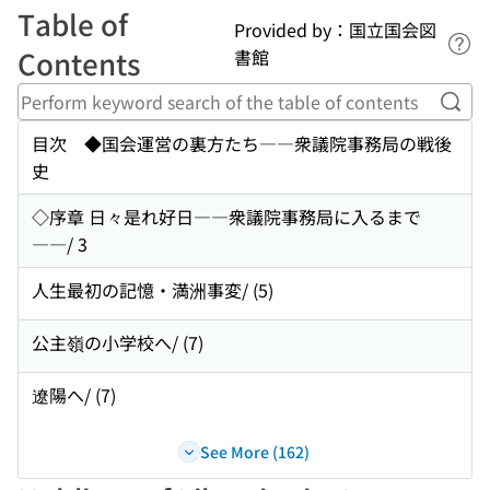
Table of
Provided by：国立国会図
Lin
Contents
書館
Perf
目次 ◆国会運営の裏方たち――衆議院事務局の戦後
史
◇序章 日々是れ好日――衆議院事務局に入るまで
――/ 3
人生最初の記憶・満洲事変/ (5)
公主嶺の小学校へ/ (7)
遼陽へ/ (7)
See More (162)