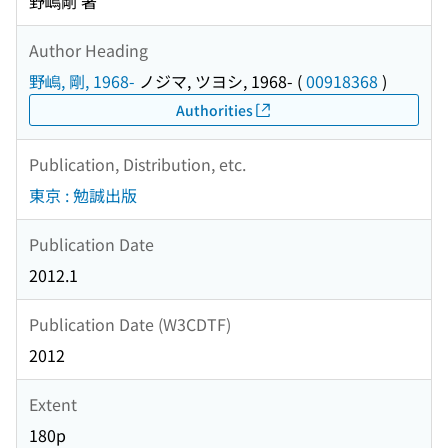
野嶋剛 著
Author Heading
野嶋, 剛, 1968-
ノジマ, ツヨシ, 1968-
(
00918368
)
Authorities
Publication, Distribution, etc.
東京 : 勉誠出版
Publication Date
2012.1
Publication Date (W3CDTF)
2012
Extent
180p