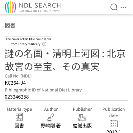
Open Se
Ope
Jump to main content
図書
The cover of this title could differ
Link to Help Page
from library to library.
謎の名画・清明上河図 : 北京
故宮の至宝、その真実
Call No. (NDL)
KC264-J4
Bibliographic ID of National Diet Library
023246258
Material type
Author
Publisher
Publication
date
図書
野嶋剛 著
勉誠出版
2012.1