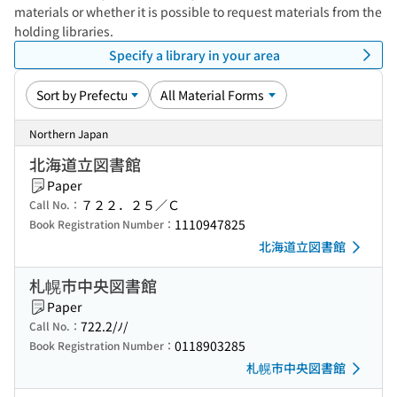
materials or whether it is possible to request materials from the
holding libraries.
Specify a library in your area
Northern Japan
北海道立図書館
Paper
７２２．２５／Ｃ
Call No.：
1110947825
Book Registration Number：
北海道立図書館
札幌市中央図書館
Paper
722.2/ﾉ/
Call No.：
0118903285
Book Registration Number：
札幌市中央図書館