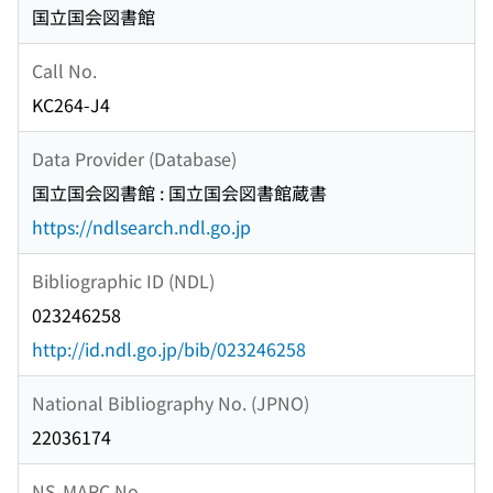
国立国会図書館
Call No.
KC264-J4
Data Provider (Database)
国立国会図書館 : 国立国会図書館蔵書
https://ndlsearch.ndl.go.jp
Bibliographic ID (NDL)
023246258
http://id.ndl.go.jp/bib/023246258
National Bibliography No. (JPNO)
22036174
NS-MARC No.