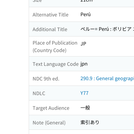
Perú
Alternative Title
ペルー= Perú : ボリ
Additional Title
Place of Publication
JP
(Country Code)
jpn
Text Language Code
290.9 : General geogra
NDC 9th ed.
Y77
NDLC
一般
Target Audience
索引あり
Note (General)