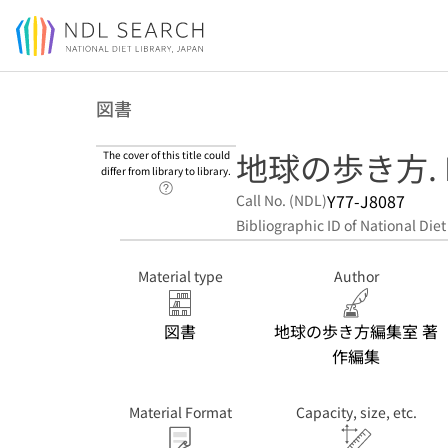
Jump to main content
図書
地球の歩き方. B 
The cover of this title could
differ from library to library.
Link to Help Page
Y77-J8087
Call No. (NDL)
Bibliographic ID of National Diet
Material type
Author
図書
地球の歩き方編集室 著
作編集
Material Format
Capacity, size, etc.