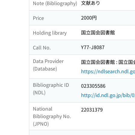
文献あり
Note (Bibliography)
2000円
Price
国立国会図書館
Holding library
Y77-J8087
Call No.
Data Provider
国立国会図書館 : 国立
(Database)
https://ndlsearch.ndl.go
Bibliographic ID
023305586
(NDL)
http://id.ndl.go.jp/bib
National
22031379
Bibliography No.
(JPNO)