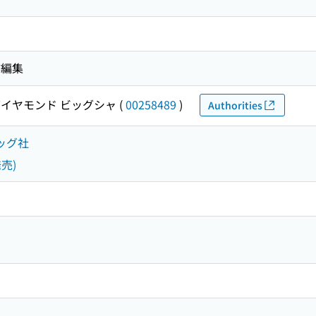
作編集
イヤモンド ビッグシャ
(
00258489
)
Authorities
ッグ社
売)