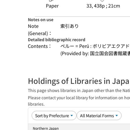
Paper
33, 438p ; 21cm
Notes on use
Note
索引あり
(General)：
Detailed bibliographic record
Contents：
ペルー = Perú : ボリビアエク
(Provided by: 国立国会図書館蔵
Holdings of Libraries in Jap
This page shows libraries in Japan other than the Nati
Please contact your local library for information on ho
libraries.
Northern Japan