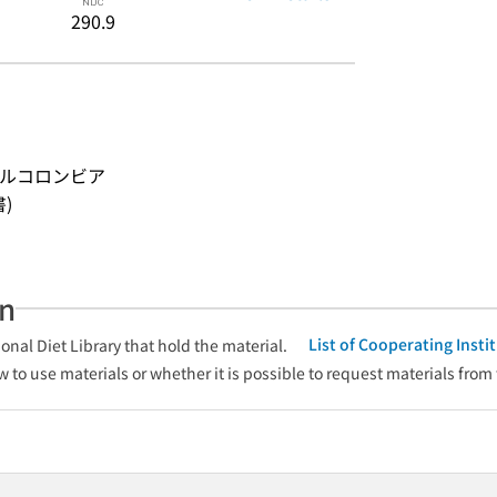
290.9
アドルコロンビア
書)
an
List of Cooperating Inst
onal Diet Library that hold the material.
w to use materials or whether it is possible to request materials from