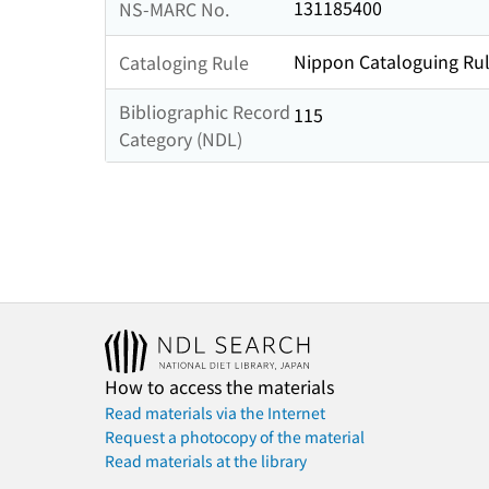
131185400
NS-MARC No.
Nippon Cataloguing Rul
Cataloging Rule
Bibliographic Record
115
Category (NDL)
How to access the materials
Read materials via the Internet
Request a photocopy of the material
Read materials at the library