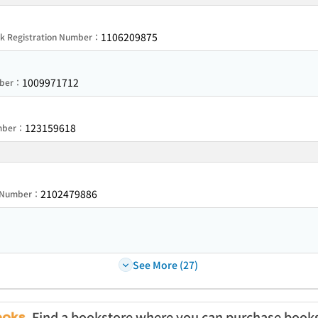
1106209875
k Registration Number：
1009971712
mber：
123159618
umber：
2102479886
n Number：
See More (27)
Find a bookstore where you can purchase book