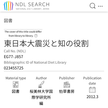
Open Se
Ope
Jump to main content
図書
The cover of this title could differ
Link to Help Page
from library to library.
東日本大震災と知の役割
Call No. (NDL)
EG77-J857
Bibliographic ID of National Diet Library
023455725
Material type
Author
Publisher
Publication
date
図書
桜美林大学国
勁草書房
2012.3
際学研究所
編