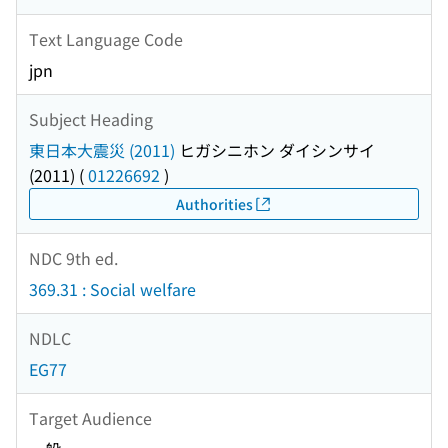
Text Language Code
jpn
Subject Heading
東日本大震災 (2011)
ヒガシニホン ダイシンサイ
(2011)
(
01226692
)
Authorities
NDC 9th ed.
369.31 : Social welfare
NDLC
EG77
Target Audience