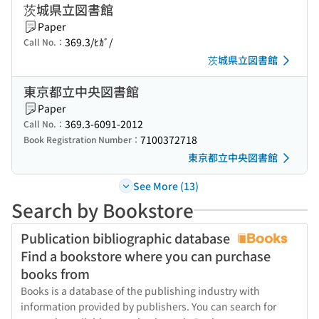
茨城県立図書館
Paper
369.3/ﾋｶﾞ/
Call No.：
茨城県立図書館
東京都立中央図書館
Paper
369.3-6091-2012
Call No.：
7100372718
Book Registration Number：
東京都立中央図書館
See More (13)
Search by Bookstore
Publication bibliographic database
Find a bookstore where you can purchase
books from
Books is a database of the publishing industry with
information provided by publishers. You can search for